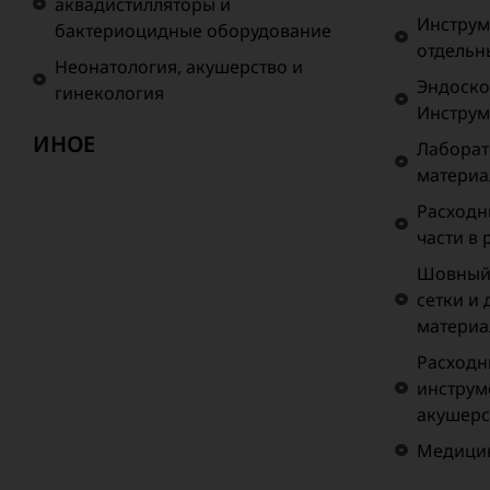
аквадистилляторы и
Инструм
бактериоцидные оборудование
отдельн
Неонатология, акушерство и
Эндоско
гинекология
Инструм
ИНОЕ
Лаборат
матери
Расходн
части в
Шовный 
сетки и
материа
Расходн
инструм
акушерс
Медицин