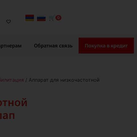
🛒
0
артнерам
Обратная связь
Покупка в кредит
билитация
/ Аппарат для низкочастотной
отной
лап