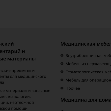
нский
Медицинская мебе
ентарий и
Внутрибольничная ме
ые материалы
Мебель из нержавеюще
ские предметы и
Стоматологическая ме
енты для медицинского
Мебель для операцио
ла
Прочее
ые материалы и запасные
Анестезиологии,
Медицина для дом
ции, неотложной
нской помощи