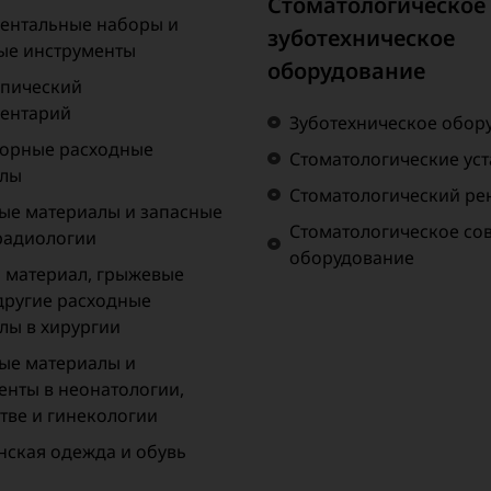
Стоматологическое
ентальные наборы и
зуботехническое
ые инструменты
оборудование
пический
ентарий
Зуботехническое обор
орные расходные
Стоматологические ус
алы
Стоматологический рен
ые материалы и запасные
Стоматологическое со
 радиологии
оборудование
материал, грыжевые
 другие расходные
лы в хирургии
ые материалы и
енты в неонатологии,
тве и гинекологии
ская одежда и обувь