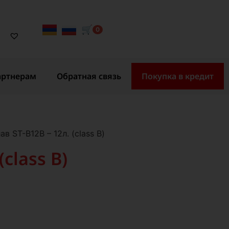
🛒
0
артнерам
Обратная связь
Покупка в кредит
в ST-B12B – 12л. (class B)
class B)