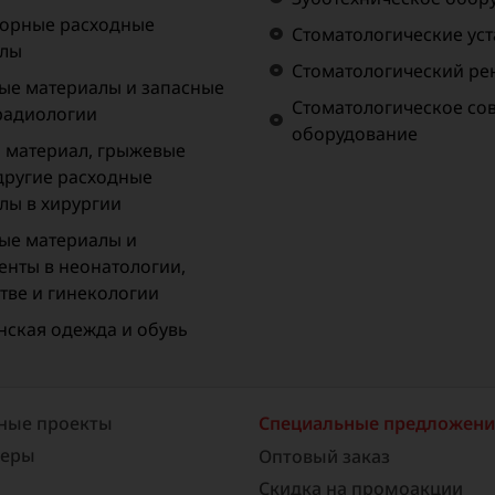
орные расходные
Стоматологические ус
алы
Стоматологический рен
ые материалы и запасные
Стоматологическое со
 радиологии
оборудование
материал, грыжевые
 другие расходные
лы в хирургии
ые материалы и
енты в неонатологии,
тве и гинекологии
ская одежда и обувь
ные проекты
Специальные предложен
неры
Оптовый заказ
Скидка на промоакции