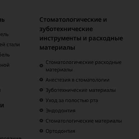
ль
Стоматологические и
зуботехнические
бель
инструменты и расходные
й стали
материалы
бель
Стоматологические расходные
нной
материалы
Анестезия в стоматологии
а
Зуботехнические материалы
Уход за полостью рта
 и
Эндодонтия
Стоматологические материалы
Ортодонтия
удование