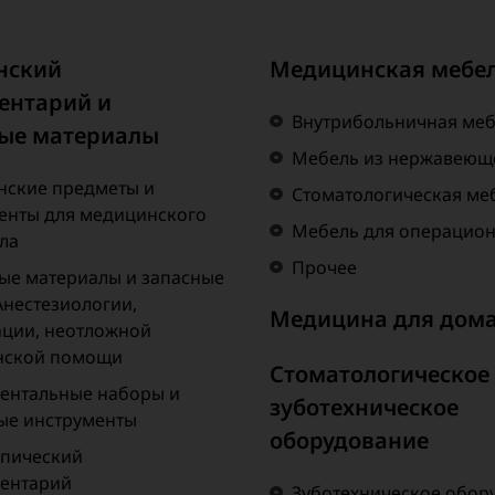
нский
Медицинская мебе
ентарий и
Внутрибольничная ме
ые материалы
Мебель из нержавеюще
ские предметы и
Стоматологическая ме
енты для медицинского
Мебель для операцио
ла
Прочее
ые материалы и запасные
Анестезиологии,
Медицина для дом
ции, неотложной
нской помощи
Стоматологическое
ентальные наборы и
зуботехническое
ые инструменты
оборудование
пический
ентарий
Зуботехническое обор