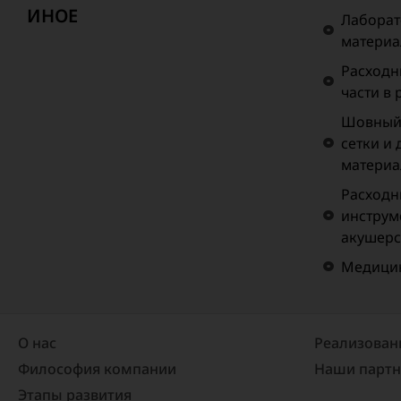
ИНОЕ
Лаборат
матери
Расходн
части в
Шовный 
сетки и
материа
Расходн
инструм
акушерс
Медицин
О нас
Реализован
Философия компании
Наши парт
Этапы развития