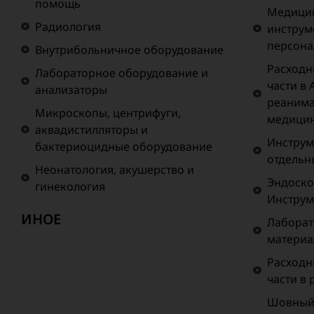
помощь
Медицин
Радиология
инструм
персона
Внутрибольничное оборудование
Расходн
Лабораторное оборудование и
части в 
анализаторы
реанима
Микроскопы, центрифуги,
медици
аквадистилляторы и
Инструм
бактериоцидные оборудование
отдельн
Неонатология, акушерство и
Эндоско
гинекология
Инструм
ИНОЕ
Лаборат
матери
Расходн
части в
Шовный 