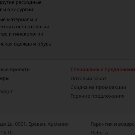
 другие расходные
лы в хирургии
ые материалы и
енты в неонатологии,
тве и гинекологии
ская одежда и обувь
ные проекты
Специальные предложен
неры
Оптовый заказ
Скидка на промоакции
редит
Горячие предложения
аци 2а, 0001, Ереван, Армения
Гарантия и возвра
 16 10
Работа