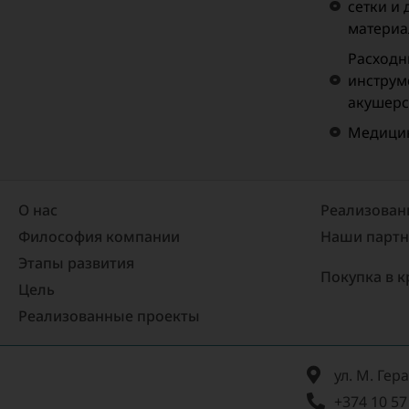
сетки и
материа
Расходн
инструм
акушерс
Медицин
О нас
Реализован
Философия компании
Наши парт
Этапы развития
Покупка в к
Цель
Реализованные проекты​
ул. М. Гер
+374 10 57