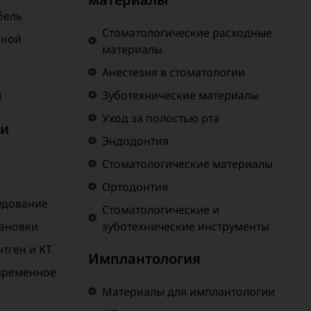
бель
Стоматологические расходные
нной
материалы
Анестезия в стоматологии
а
Зуботехнические материалы
Уход за полостью рта
 и
Эндодонтия
Стоматологические материалы
Ортодонтия
удование
Стоматологические и
тановки
зуботехнические инструменты
тген и КТ
Имплантология
временное
Материалы для имплантологии