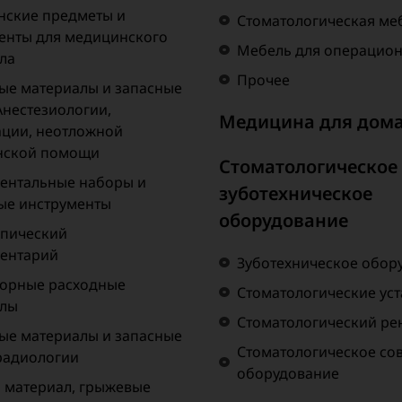
ские предметы и
Стоматологическая ме
енты для медицинского
Мебель для операцио
ла
Прочее
ые материалы и запасные
Анестезиологии,
Медицина для дом
ции, неотложной
нской помощи
Стоматологическое
ентальные наборы и
зуботехническое
ые инструменты
оборудование
пический
ентарий
Зуботехническое обор
орные расходные
Стоматологические ус
алы
Стоматологический рен
ые материалы и запасные
Стоматологическое со
 радиологии
оборудование
материал, грыжевые