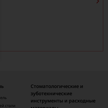
ль
Стоматологические и
зуботехнические
бель
инструменты и расходные
й стали
материалы