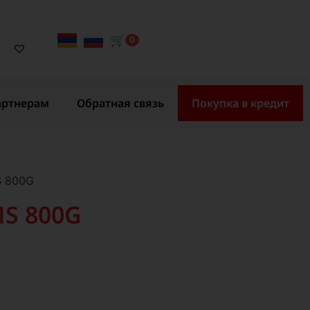
🛒
0
артнерам
Обратная связь
Покупка в кредит
S 800G
S 800G