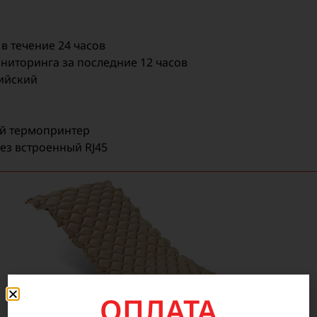
 течение 24 часов
ниторинга за последние 12 часов
лийский
й термопринтер
ез встроенный RJ45
ОПЛАТА