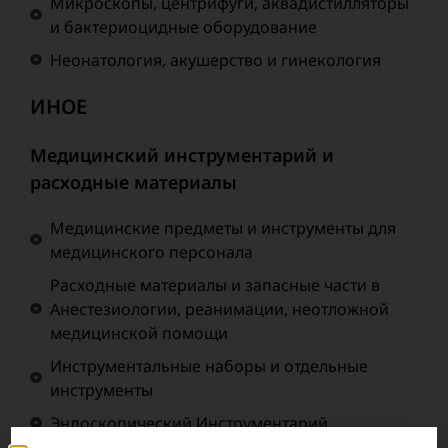
Микроскопы, центрифуги, аквадистилляторы
и бактериоцидные оборудование
Неонатология, акушерство и гинекология
ИНОЕ
Медицинский инструментарий и
расходные материалы
Медицинские предметы и инструменты для
медицинского персонала
Расходные материалы и запасные части в
Анестезиологии, реанимации, неотложной
медицинской помощи
Инструментальные наборы и отдельные
инструменты
Эндоскопический Инструментарий