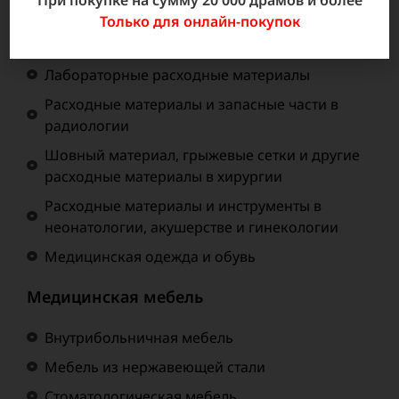
При покупке на сумму 20 000 драмов и более
инструменты
Только для онлайн-покупок
Эндоскопический Инструментарий
Лабораторные расходные материалы
Расходные материалы и запасные части в
радиологии
Шовный материал, грыжевые сетки и другие
расходные материалы в хирургии
Расходные материалы и инструменты в
неонатологии, акушерстве и гинекологии
Медицинская одежда и обувь
Медицинская мебель
Внутрибольничная мебель
Мебель из нержавеющей стали
Стоматологическая мебель