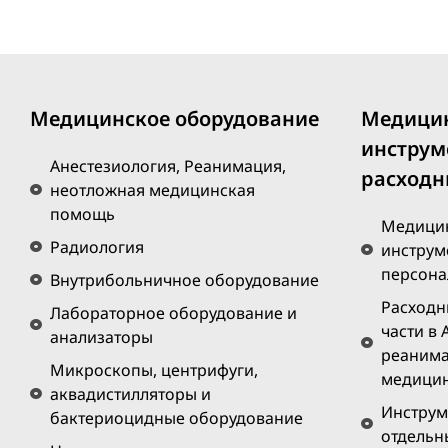
Медицинское оборудование
Медици
инструм
Анестезиология, Реанимация,
расходн
неотложная медицинская
помощь
Медицин
Радиология
инструм
персона
Внутрибольничное оборудование
Расходн
Лабораторное оборудование и
части в 
анализаторы
реанима
Микроскопы, центрифуги,
медици
аквадистилляторы и
Инструм
бактериоцидные оборудование
отдельн