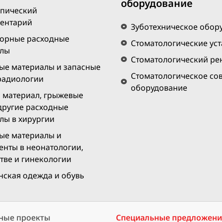
оборудование
пический
ентарий
Зуботехническое обор
орные расходные
Стоматологические ус
алы
Стоматологический рен
ые материалы и запасные
Стоматологическое со
 радиологии
оборудование
материал, грыжевые
 другие расходные
лы в хирургии
ые материалы и
енты в неонатологии,
тве и гинекологии
ская одежда и обувь
ные проекты
Специальные предложен