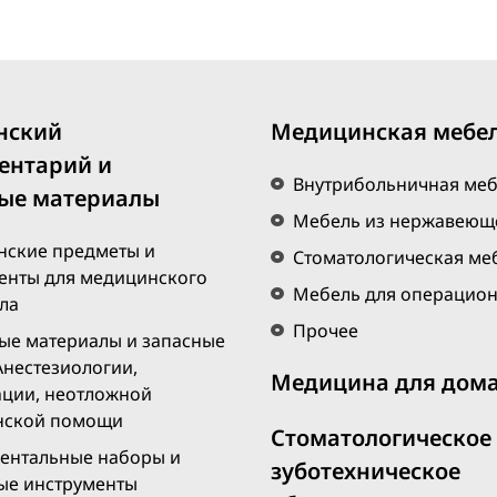
БЕСПЛАТНАЯ
ЭКСПРЕСС
ДОСТАВКА
ПО ГОРОДУ ЕРЕВАН
При покупке на сумму 20 000 драмов и более
Только для онлайн-покупок
нский
Медицинская мебе
ентарий и
Внутрибольничная ме
ые материалы
Мебель из нержавеюще
ские предметы и
Стоматологическая ме
енты для медицинского
Мебель для операцио
ла
Прочее
ые материалы и запасные
Анестезиологии,
Медицина для дом
ции, неотложной
нской помощи
Стоматологическое
ентальные наборы и
зуботехническое
ые инструменты