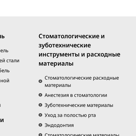
ль
Стоматологические и
зуботехнические
бель
инструменты и расходные
й стали
материалы
бель
Стоматологические расходные
нной
материалы
Анестезия в стоматологии
а
Зуботехнические материалы
Уход за полостью рта
 и
Эндодонтия
Стоматологические материалы