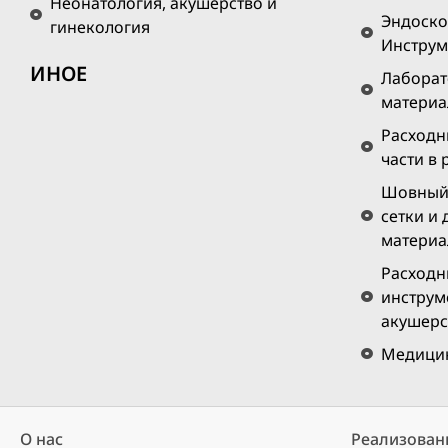
Неонатология, акушерство и
Эндоско
гинекология
Инструм
ИНОЕ
Лаборат
матери
Расходн
части в
Шовный 
сетки и
материа
Расходн
инструм
акушерс
Медицин
О нас
Реализован