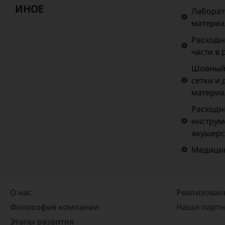
ИНОЕ
Лаборат
матери
Расходн
части в
Шовный 
сетки и
материа
Расходн
инструм
акушерс
Медицин
О нас
Реализован
Философия компании
Наши парт
Этапы развития