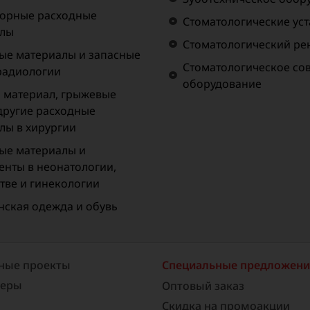
орные расходные
Стоматологические ус
алы
Стоматологический рен
ые материалы и запасные
Стоматологическое со
 радиологии
оборудование
материал, грыжевые
 другие расходные
лы в хирургии
ые материалы и
енты в неонатологии,
тве и гинекологии
ская одежда и обувь
ные проекты
Специальные предложен
неры
Оптовый заказ
Скидка на промоакции