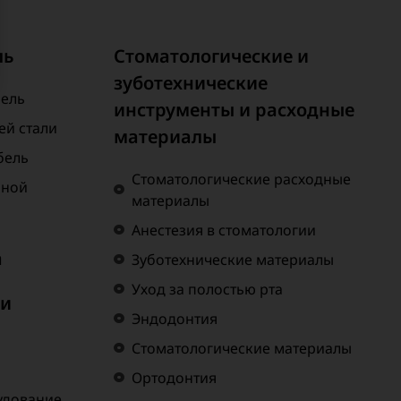
ль
Стоматологические и
зуботехнические
бель
инструменты и расходные
й стали
материалы
бель
Стоматологические расходные
нной
материалы
Анестезия в стоматологии
а
Зуботехнические материалы
Уход за полостью рта
 и
Эндодонтия
Стоматологические материалы
Ортодонтия
удование