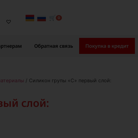
🛒
0
артнерам
Обратная связь
Покупка в кредит
материалы
/ Силикон групы «С» первый слой:
вый слой: