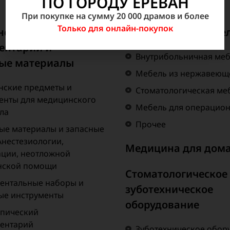
ПО ГОРОДУ ЕРЕВАН
При покупке на сумму 20 000 драмов и более
Только для онлайн-покупок
нский
Медицинская мебе
ентарий и
Внутрибольничная ме
ые материалы
Мебель из нержавеюще
ские предметы и
Стоматологическая ме
енты для медицинского
Мебель для операцио
ла
Прочее
ые материалы и запасные
Анестезиологии,
Медицина для дом
ции, неотложной
нской помощи
Стоматологическое
ентальные наборы и
зуботехническое
ые инструменты
оборудование
пический
ентарий
Зуботехническое обор