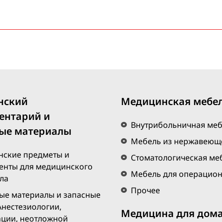
БЕСПЛАТНАЯ
ЭКСПРЕСС
ДОСТАВКА
ПО ГОРОДУ ЕРЕВАН
При покупке на сумму 20 000 драмов и более
Только для онлайн-покупок
нский
Медицинская мебе
ентарий и
Внутрибольничная ме
ые материалы
Мебель из нержавеюще
ские предметы и
Стоматологическая ме
енты для медицинского
Мебель для операцио
ла
Прочее
ые материалы и запасные
Анестезиологии,
Медицина для дом
ции, неотложной