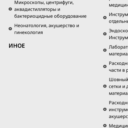
Микроскопы, центрифуги,
медици
аквадистилляторы и
Инструм
бактериоцидные оборудование
отдельн
Неонатология, акушерство и
Эндоско
гинекология
Инструм
ИНОЕ
Лаборат
матери
Расходн
части в
Шовный 
сетки и
материа
Расходн
инструм
акушерс
Медицин