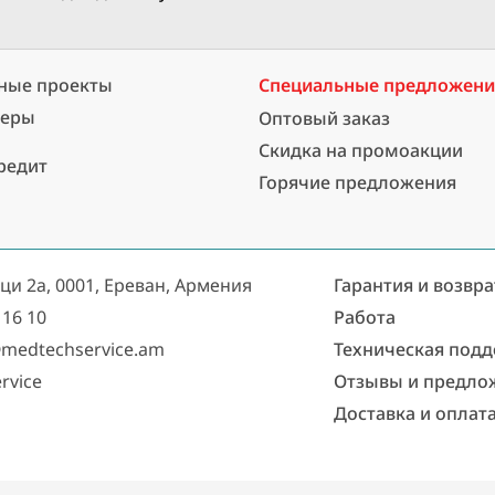
ные проекты
Специальные предложен
неры
Оптовый заказ
Скидка на промоакции
редит
Горячие предложения
аци 2а, 0001, Ереван, Армения
Гарантия и возвра
 16 10
Работа
medtechservice.am
Техническая под
rvice
Отзывы и предло
Доставка и оплат