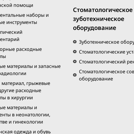
нской помощи
Стоматологическое
ентальные наборы и
зуботехническое
ые инструменты
оборудование
пический
ентарий
Зуботехническое обор
орные расходные
Стоматологические ус
алы
Стоматологический рен
ые материалы и запасные
Стоматологическое со
 радиологии
оборудование
материал, грыжевые
 другие расходные
лы в хирургии
ые материалы и
енты в неонатологии,
тве и гинекологии
ская одежда и обувь