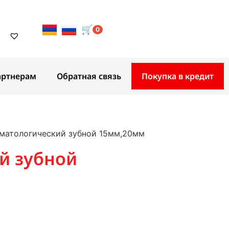
🛒
0
артнерам
Обратная связь
Покупка в кредит
оматологический зубной 15мм,20мм
й зубной