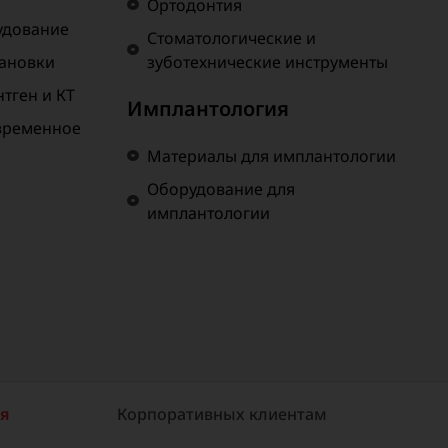
Ортодонтия
удование
Стоматологические и
тановки
зуботехнические инструменты
тген и КТ
Имплантология
временное
Материалы для имплантологии
Оборудование для
имплантологии
ия
Корпоративных клиентам