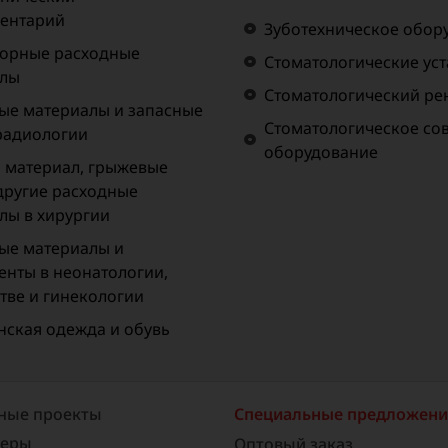
ентарий
Зуботехническое обор
орные расходные
Стоматологические ус
алы
Стоматологический рен
ые материалы и запасные
Стоматологическое со
 радиологии
оборудование
материал, грыжевые
 другие расходные
лы в хирургии
ые материалы и
енты в неонатологии,
тве и гинекологии
ская одежда и обувь
ные проекты
Специальные предложен
неры
Оптовый заказ