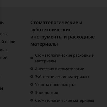
ль
Стоматологические и
зуботехнические
бель
инструменты и расходные
й стали
материалы
бель
Стоматологические расходные
нной
материалы
Анестезия в стоматологии
а
Зуботехнические материалы
Уход за полостью рта
 и
Эндодонтия
Стоматологические материалы