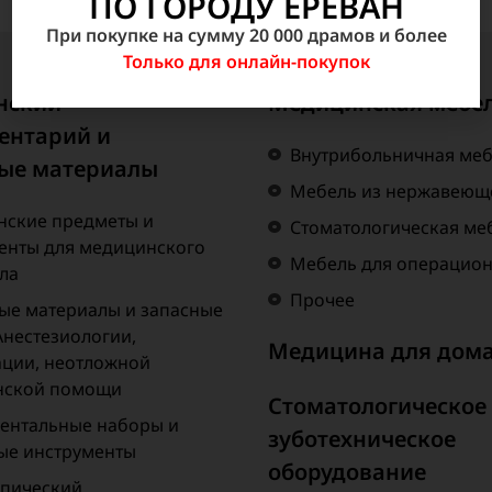
ПО ГОРОДУ ЕРЕВАН
При покупке на сумму 20 000 драмов и более
Только для онлайн-покупок
нский
Медицинская мебе
ентарий и
Внутрибольничная ме
ые материалы
Мебель из нержавеюще
ские предметы и
Стоматологическая ме
енты для медицинского
Мебель для операцио
ла
Прочее
ые материалы и запасные
Анестезиологии,
Медицина для дом
ции, неотложной
нской помощи
Стоматологическое
ентальные наборы и
зуботехническое
ые инструменты
оборудование
пический