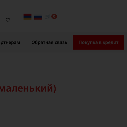
🛒
0
артнерам
Обратная связь
Покупка в кредит
(маленький)