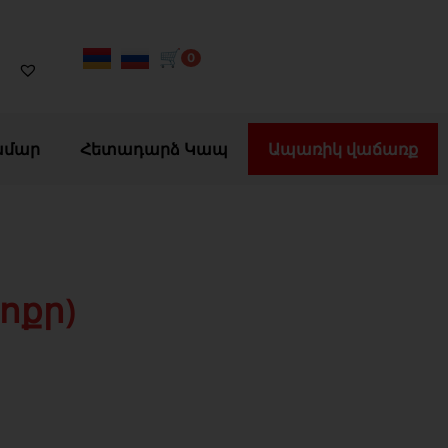
🛒
0
ամար
Հետադարձ Կապ
Ապառիկ վաճառք
ոքր)