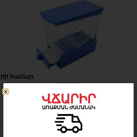
երի համար
2 200
AMD
ՎՃԱՐԻՐ
ԱՌԱՔՄԱՆ ԺԱՄԱՆԱԿ