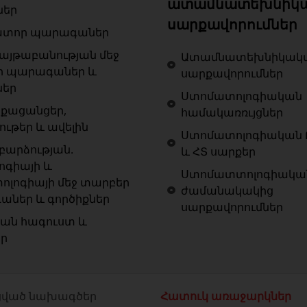
ատամնատեխնիկ
ներ
սարքավորումներ
ատոր պարագաներ
յթաբանության մեջ
Ատամնատեխնիկակ
ր պարագաներ և
սարքավորումներ
ներ
Ստոմատոլոգիական
քացանցեր,
համակառռւյցներ
ութեր և ավելին
Ստոմատոլոգիական 
արձության.
և ՀՏ սարքեր
ոգիայի և
Ստոմատտոլոգիակա
ոլոգիայի մեջ տարբեր
ժամանակակից
ներ և գործիքներ
սարքավորումներ
ան հագուստ և
եր
ված նախագծեր
Հատուկ առաջարկներ