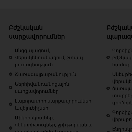
Բժշկական
Բժշկակ
սարքավորումներ
պարագ
Անզգայացում,
Գործիք
Վերակենդանացում, շտապ
բժշկա
բուժօգնություն
համար
Ճառագայթաբանություն
Անեսթե
վերակ
Ներհիվանդանոցային
ծառայա
սարքավորումներ
տարբե
Լաբորատոր սարքավորումներ
գործիք
և վելուծիչներ
Գործիք
Միկրոսկոպներ,
վիրաբո
ցենտրիֆուգներ, ջրի թորման և
Էնդոսկ
մանրէազերծման սարքեր,