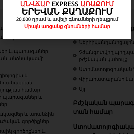
ԱՆՎՃԱՐ
EXPRESS
ԱՌԱՔՈՒՄ
ԵՐԵՎԱՆ ՔԱՂԱՔՈՒՄ
20,000 դրամ և ավելի գնումների դեպքում
Միայն առցանց գնումների համար
ան գործիքներ և
Բժշկական կահույ
աներ
Ներհիվանդանոցային
ներ և պարագաներ
Չժանգոտվող պողպ
կան անձնակազմի
բժշկական կահույք
Ստոմատոլոգիական 
զիոլոգիա և
Վիրահատարանի կահ
ենդանացման
Այլ
յության համար
ր պարագաներ և
Բժշկական պարագ
ներ
տան համար
ակազմեր և առանձին
ւժական գործիքներ
Ստոմատոլոգիակա
ոպիկ գործիքներ և