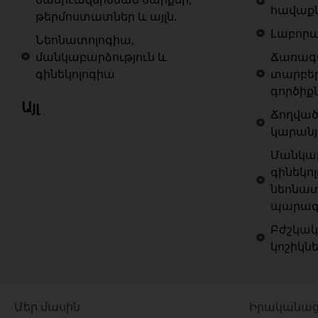
հավաք
թերմոստատներ և այլն.
Լաբոր
Նեոնատոլոգիա,
մանկաբարձություն և
Ճառագա
գինեկոլոգիա
տարբե
գործիք
Այլ
Ճողված
կարանյ
Մանկաբ
գինեկոլ
նեոնատ
պարագա
Բժշկակ
կոշիկն
Մեր մասին
Իրականաց