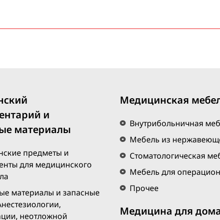
БЕСПЛАТНАЯ
ЭКСПРЕСС
ДОСТАВКА
ПО ГОРОДУ ЕРЕВАН
При покупке на сумму 20 000 драмов и более
Только для онлайн-покупок
нский
Медицинская мебе
ентарий и
Внутрибольничная ме
ые материалы
Мебель из нержавеюще
ские предметы и
Стоматологическая ме
енты для медицинского
Мебель для операцио
ла
Прочее
ые материалы и запасные
Анестезиологии,
Медицина для дом
ции, неотложной