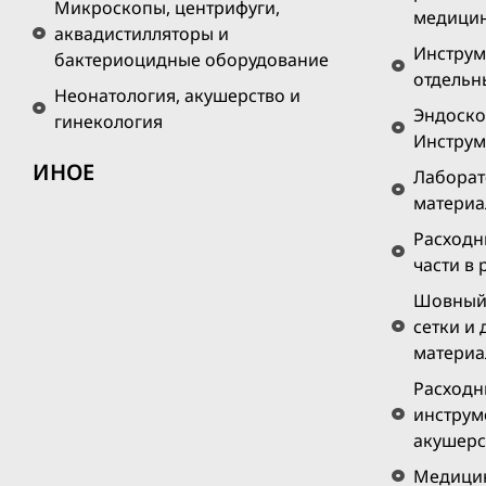
Микроскопы, центрифуги,
медици
аквадистилляторы и
Инструм
бактериоцидные оборудование
отдельн
Неонатология, акушерство и
Эндоско
гинекология
Инструм
ИНОЕ
Лаборат
матери
Расходн
части в
Шовный 
сетки и
материа
Расходн
инструм
акушерс
Медицин