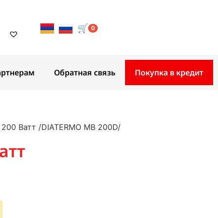
🛒
0
артнерам
Обратная связь
Покупка в кредит
200 Ватт /DIATERMO MB 200D/
атт