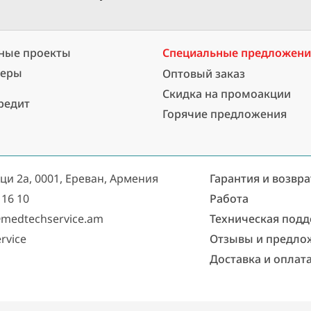
ные проекты
Специальные предложен
неры
Оптовый заказ
Скидка на промоакции
редит
Горячие предложения
аци 2а, 0001, Ереван, Армения
Гарантия и возвра
 16 10
Работа
medtechservice.am
Техническая под
rvice
Отзывы и предло
Доставка и оплат