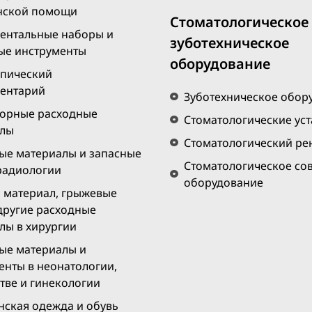
нской помощи
Стоматологическое
ентальные наборы и
зуботехническое
ые инструменты
оборудование
пический
ентарий
Зуботехническое обор
орные расходные
Стоматологические ус
алы
Стоматологический рен
ые материалы и запасные
Стоматологическое со
 радиологии
оборудование
материал, грыжевые
 другие расходные
лы в хирургии
ые материалы и
енты в неонатологии,
тве и гинекологии
ская одежда и обувь