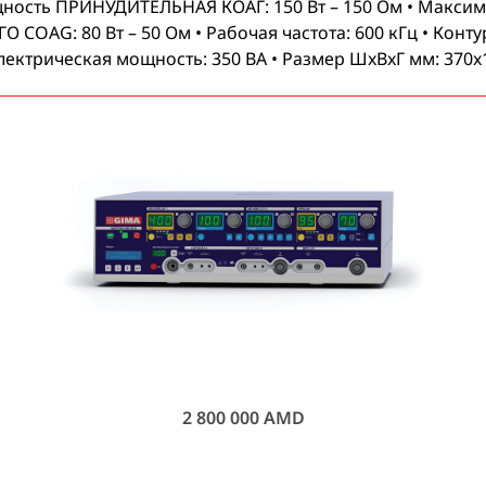
щность ПРИНУДИТЕЛЬНАЯ КОАГ: 150 Вт – 150 Ом • Максим
AG: 80 Вт – 50 Ом • Рабочая частота: 600 кГц • Контур 
электрическая мощность: 350 ВА • Размер ШxВxГ мм: 370x14
ОПЛАТА
2 800 000
AMD
ПРИ ДОСТАВКЕ