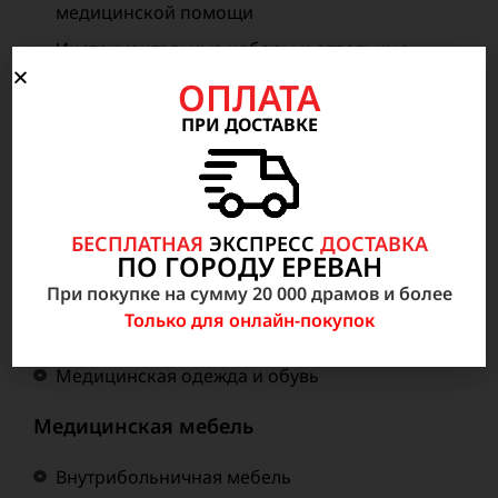
медицинской помощи
Инструментальные наборы и отдельные
инструменты
ОПЛАТА
Эндоскопический Инструментарий
ПРИ ДОСТАВКЕ
Лабораторные расходные материалы
Расходные материалы и запасные части в
радиологии
БЕСПЛАТНАЯ
ЭКСПРЕСС
ДОСТАВКА
Шовный материал, грыжевые сетки и другие
ПО ГОРОДУ ЕРЕВАН
расходные материалы в хирургии
При покупке на сумму 20 000 драмов и более
Расходные материалы и инструменты в
Только для онлайн-покупок
неонатологии, акушерстве и гинекологии
Медицинская одежда и обувь
Медицинская мебель
Внутрибольничная мебель