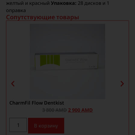
желтый и красный
Упаковка:
28 дисков и 1
оправка
Сопутствующие товары
CharmFil Flow Dentkist
P
3 800
AMD
2 900
AMD
В корзину