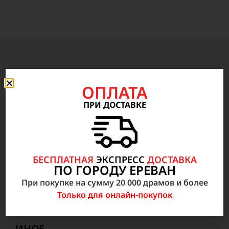
Медицинское оборудование
ОПЛАТА
Анестезиология, Реанимация, неотложная
ПРИ ДОСТАВКЕ
медицинская помощь
Радиология
Внутрибольничное оборудование
БЕСПЛАТНАЯ
ЭКСПРЕСС
ДОСТАВКА
Лабораторное оборудование и анализаторы
ПО ГОРОДУ ЕРЕВАН
Микроскопы, центрифуги, аквадистилляторы
При покупке на сумму 20 000 драмов и более
и бактериоцидные оборудование
Только для онлайн-покупок
Неонатология, акушерство и гинекология
ИНОЕ