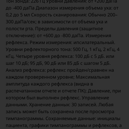
Тон зонда: 226 Гц Уровни давления: от +200 даПа
до -400 даПа Диапазон измерения объема уха: от
0,2 до 5 мл Скорость сканирования: Обычно 200–
300 даПа/сек; в зависимости от объема уха и
полости рта. Пределы давления (защитное
отключение): от +600 до -800 даПа. Измерения
рефлекса. Режим измерения: ипсилатеральный.
Уровни рефлекторного тона: 500 Гц, 1 кГц, 2 кГц, 4
кГц. Четыре уровня рефлекса: 100 дБ с 5 дБ. или
шаг 10 дБ; 95 дБ, 90 дБ или 85 дБ с шагом 5 дБ.
Анализ рефлекса: рефлекс пройден/сравнен на
каждом проверенном уровне; Максимальная
амплитуда каждого рефлекса (видна в
распечатанном отчете и отчете ПК); Давление, при
котором был выполнен рефлекс. Управление
данными. Хранение данных: 30 записей. Любая
запись может быть сохранена после просмотра
тимпанограммы. Сохраняемые данные: инициалы
пациента, графики тимпанограммы и рефлексов, а