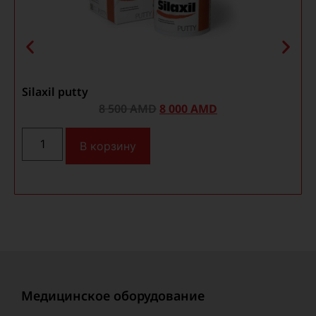
Silaxil putty
M
8 500
AMD
8 000
AMD
В корзину
Медицинское оборудование