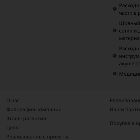
Расходн
части в
Шовный 
сетки и
материа
Расходн
инструм
акушерс
Медицин
О нас
Реализован
Философия компании
Наши парт
Этапы развития
Покупка в к
Цель
Реализованные проекты​