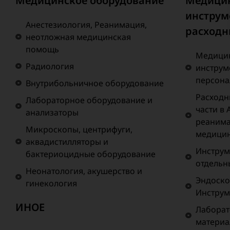
Медицинское оборудование
Медици
инструм
Анестезиология, Реанимация,
расходн
неотложная медицинская
помощь
Медицин
Радиология
инструм
персона
Внутрибольничное оборудование
Расходн
Лабораторное оборудование и
части в 
анализаторы
реанима
Микроскопы, центрифуги,
медици
аквадистилляторы и
Инструм
бактериоцидные оборудование
отдельн
Неонатология, акушерство и
Эндоско
гинекология
Инструм
ИНОЕ
Лаборат
матери