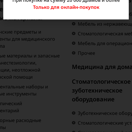
нский
Медицинская мебе
Только для онлайн-покупок
ентарий и
Внутрибольничная ме
ые материалы
Мебель из нержавеюще
ские предметы и
Стоматологическая ме
енты для медицинского
Мебель для операцио
ла
Прочее
ые материалы и запасные
Анестезиологии,
Медицина для дом
ции, неотложной
нской помощи
Стоматологическое
ентальные наборы и
зуботехническое
ые инструменты
оборудование
пический
ентарий
Зуботехническое обор
орные расходные
Стоматологические ус
алы