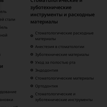
ль
Стоматологические и
зуботехнические
бель
инструменты и расходные
й стали
материалы
бель
Стоматологические расходные
нной
материалы
Анестезия в стоматологии
а
Зуботехнические материалы
Уход за полостью рта
 и
Эндодонтия
Стоматологические материалы
Ортодонтия
удование
Стоматологические и
тановки
зуботехнические инструменты