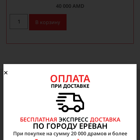
40 000
AMD
В корзину
ОПЛАТА
ПРИ ДОСТАВКЕ
Медицинское оборудование
Анестезиология, Реанимация, неотложная
медицинская помощь
БЕСПЛАТНАЯ
ЭКСПРЕСС
ДОСТАВКА
Радиология
ПО ГОРОДУ ЕРЕВАН
Внутрибольничное оборудование
При покупке на сумму 20 000 драмов и более