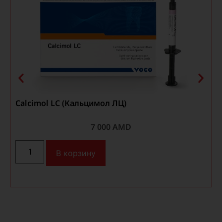
Calcimol LC (Кальцимол ЛЦ)
S
7 000
AMD
В корзину