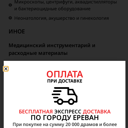
Микроскопы, центрифуги, аквадистилляторы
и бактериоцидные оборудование
Неонатология, акушерство и гинекология
ИНОЕ
Медицинский инструментарий и
расходные материалы
Медицинские предметы и инструменты для
ОПЛАТА
медицинского персонала
ПРИ ДОСТАВКЕ
Расходные материалы и запасные части в
Анестезиологии, реанимации, неотложной
медицинской помощи
Инструментальные наборы и отдельные
БЕСПЛАТНАЯ
ЭКСПРЕСС
ДОСТАВКА
инструменты
ПО ГОРОДУ ЕРЕВАН
Эндоскопический Инструментарий
При покупке на сумму 20 000 драмов и более