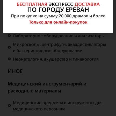
БЕСПЛАТНАЯ
ЭКСПРЕСС
ДОСТАВКА
Анестезиология, Реанимация, неотложная
ПО ГОРОДУ ЕРЕВАН
медицинская помощь
При покупке на сумму 20 000 драмов и более
Радиология
Только для онлайн-покупок
Внутрибольничное оборудование
Лабораторное оборудование и анализаторы
Микроскопы, центрифуги, аквадистилляторы
и бактериоцидные оборудование
Неонатология, акушерство и гинекология
ИНОЕ
Медицинский инструментарий и
расходные материалы
Медицинские предметы и инструменты для
медицинского персонала