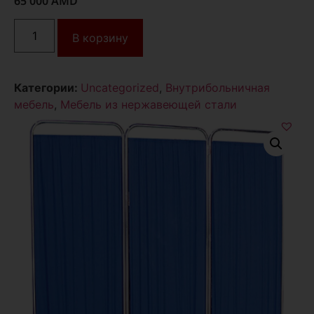
65 000
AMD
В корзину
Категории:
Uncategorized
,
Внутрибольничная
мебель
,
Мебель из нержавеющей стали