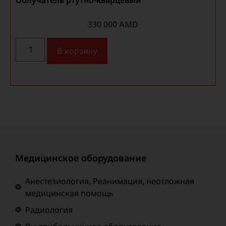
Облучатель ртутно-кварцевый
А
330 000
AMD
В корзину
Медицинское оборудование
Анестезиология, Реанимация, неотложная
медицинская помощь
Радиология