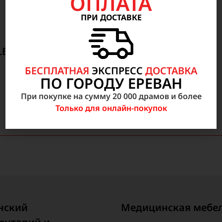
ОПЛАТА
ПРИ ДОСТАВКЕ
LEX
БЕСПЛАТНАЯ
ЭКСПРЕСС
ДОСТАВКА
1 850 000
AMD
ПО ГОРОДУ ЕРЕВАН
При покупке на сумму 20 000 драмов и более
Только для онлайн-покупок
нский
Медицинская мебе