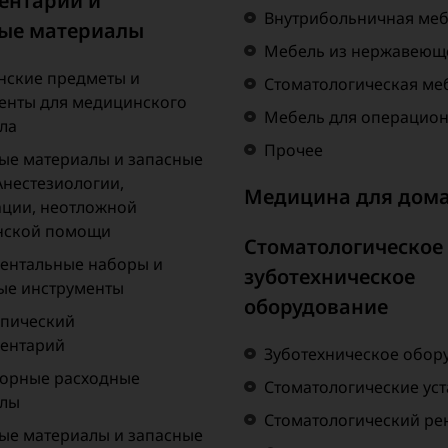
ентарий и
Внутрибольничная ме
ые материалы
Мебель из нержавеюще
ские предметы и
Стоматологическая ме
енты для медицинского
Мебель для операцио
ла
Прочее
ые материалы и запасные
Анестезиологии,
Медицина для дом
ции, неотложной
нской помощи
Стоматологическое
ентальные наборы и
зуботехническое
ые инструменты
оборудование
пический
ентарий
Зуботехническое обор
орные расходные
Стоматологические ус
алы
Стоматологический рен
ые материалы и запасные