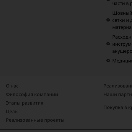
части в
Шовный 
сетки и
материа
Расходн
инструм
акушерс
Медицин
О нас
Реализован
Философия компании
Наши парт
Этапы развития
Покупка в к
Цель
Реализованные проекты​