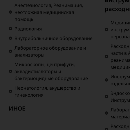
инструм
Анестезиология, Реанимация,
расходн
неотложная медицинская
помощь
Медицин
Радиология
инструм
персона
Внутрибольничное оборудование
Расходн
Лабораторное оборудование и
части в 
анализаторы
реанима
Микроскопы, центрифуги,
медици
аквадистилляторы и
Инструм
бактериоцидные оборудование
отдельн
Неонатология, акушерство и
Эндоско
гинекология
Инструм
ИНОЕ
Лаборат
матери
Расходн