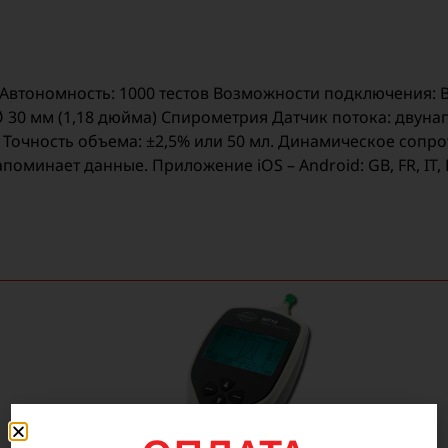
е Автономность: 1000 тестов Возможности подключения: 
: Ø 30 мм (1,18 дюйма) Спирометрия Датчик потока: дву
/с. Точность объема: ±2,5% или 50 мл. Динамическое соп
нает данные. Приложение iOS – Android: GB, FR, IT, ES, PT