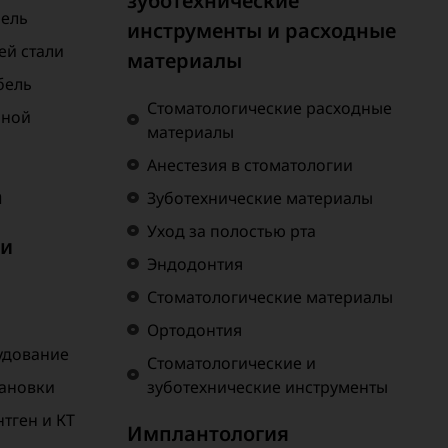
зуботехнические
бель
инструменты и расходные
й стали
материалы
бель
Стоматологические расходные
нной
материалы
Анестезия в стоматологии
а
Зуботехнические материалы
Уход за полостью рта
 и
Эндодонтия
Стоматологические материалы
Ортодонтия
удование
Стоматологические и
тановки
зуботехнические инструменты
тген и КТ
Имплантология