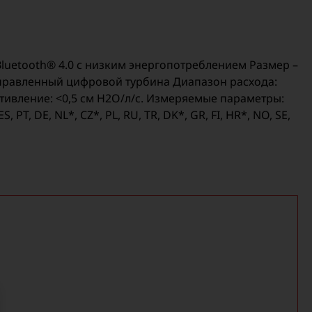
Bluetooth® 4.0 с низким энергопотреблением Размер –
направленный цифровой турбина Диапазон расхода:
ротивление: <0,5 см H2O/л/с. Измеряемые параметры:
, DE, NL*, CZ*, PL, RU, TR, DK*, GR, FI, HR*, NO, SE,