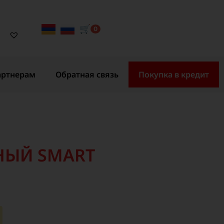
🛒
0
артнерам
Обратная связь
Покупка в кредит
НЫЙ SMART