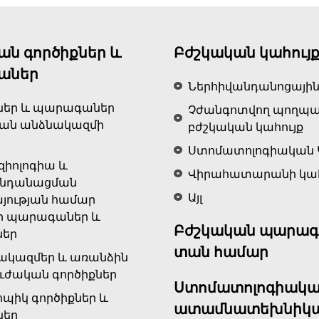
ԱՆՎՃԱՐ
EXPRESS
ԱՌԱՔՈՒՄ
ԵՐԵՎԱՆ ՔԱՂԱՔՈՒՄ
20,000 դրամ և ավելի գնումների դեպքում
ան գործիքներ և
Բժշկական կահույ
Միայն առցանց գնումների համար
աներ
Ներհիվանդանոցային
ներ և պարագաներ
Չժանգոտվող պողպ
կան անձնակազմի
բժշկական կահույք
Ստոմատոլոգիական 
զիոլոգիա և
Վիրահատարանի կահ
ենդանացման
Այլ
յության համար
ր պարագաներ և
Բժշկական պարագ
ներ
տան համար
ակազմեր և առանձին
ւժական գործիքներ
Ստոմատոլոգիակա
ոպիկ գործիքներ և
ատամնատեխնիկ
ներ