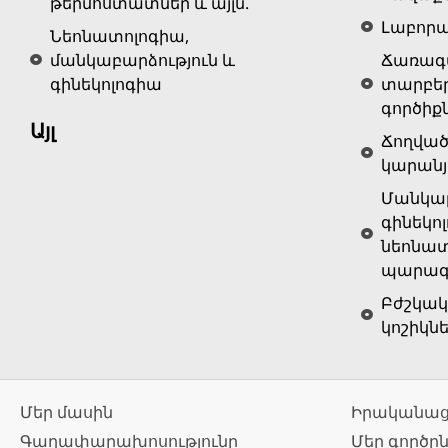
թերմոստատներ և այլն.
Լաբոր
Նեոնատոլոգիա,
մանկաբարձություն և
Ճառագա
գինեկոլոգիա
տարբե
գործիք
Այլ
Ճողված
կարանյ
Մանկաբ
գինեկոլ
նեոնատ
պարագա
Բժշկակ
կոշիկն
Մեր մասին
Իրականաց
Գաղափարախոսությունը
Մեր գործը