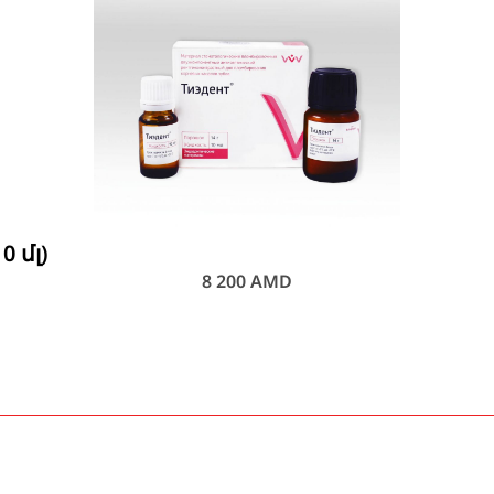
0 մլ)
8 200
AMD
ՎՃԱՐԻՐ
ԱՌԱՔՄԱՆ ԺԱՄԱՆԱԿ