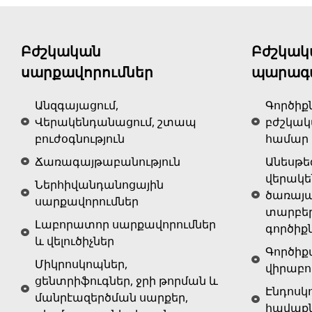
Բժշկական
Բժշկակ
սարքավորումներ
պարագ
Անզգայացում,
Գործիք
Վերակենդանացում, շտապ
բժշկա
բուժօգնություն
համար
Ճառագայթաբանություն
Անեսթե
վերակ
Ներհիվանդանոցային
ծառայա
սարքավորումներ
տարբե
Լաբորատոր սարքավորումներ
գործիք
և վելուծիչներ
Գործիք
Միկրոսկոպներ,
վիրաբո
ցենտրիֆուգներ, ջրի թորման և
Էնդոսկ
մանրէազերծման սարքեր,
հավաք