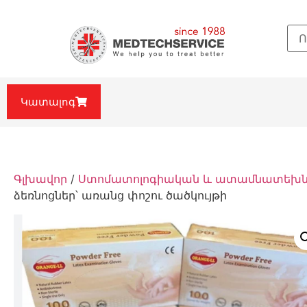
Կատալոգ
Գլխավոր
/
Ստոմատոլոգիական և ատամնատեխնիկ
ձեռնոցներ՝ առանց փոշու ծածկույթի