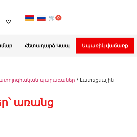
🛒
0
ամար
Հետադարձ Կապ
Ապառիկ վաճառք
ատոլոգիական պարագաներ
/ Լատեքսային
եր՝ առանց