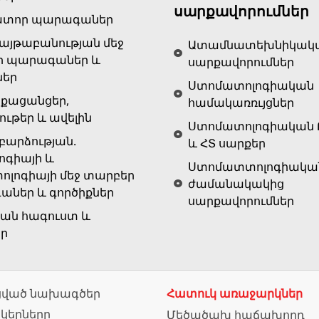
սարքավորումներ
ատոր պարագաներ
յթաբանության մեջ
Ատամնատեխնիկակ
ր պարագաներ և
սարքավորումներ
ներ
Ստոմատոլոգիական
քացանցեր,
համակառռւյցներ
ութեր և ավելին
Ստոմատոլոգիական 
արձության.
և ՀՏ սարքեր
ոգիայի և
Ստոմատտոլոգիակա
ոլոգիայի մեջ տարբեր
ժամանակակից
ներ և գործիքներ
սարքավորումներ
ան հագուստ և
եր
ված նախագծեր
Հատուկ առաջարկներ
նկերները
Մեծածախ հաճախորդ