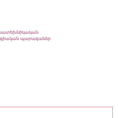
մնատեխնիկական
ոգիական պարագաներ