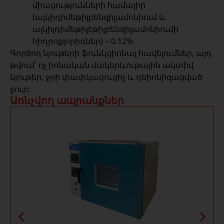
միացությունների համալիր
(ալկիդիմեթիլբենզիլամոնիում և
ալկիլդիմեթիլէթիլբենզիլամոնիումի
հիդրոքլորիդներ) – 0.12%
Գործող նյութերի ֆունկցիոնալ հավելումներ, այդ
թվում՝ ոչ իոնական մակերևութային ակտիվ
նյութեր, ջրի փափկացուցիչ և դեիոնիզացված
ջուր:
Առնչվող ապրանքներ