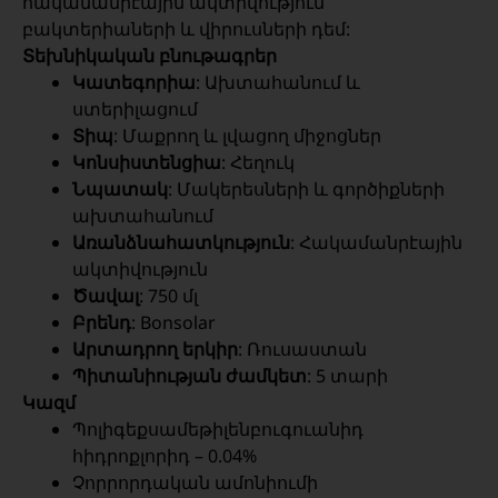
հակամանրէային ակտիվություն՝
բակտերիաների և վիրուսների դեմ:
Տեխնիկական բնութագրեր
Կատեգորիա
: Ախտահանում և
ստերիլացում
Տիպ
: Մաքրող և լվացող միջոցներ
Կոնսիստենցիա
: Հեղուկ
Նպատակ
: Մակերեսների և գործիքների
ախտահանում
Առանձնահատկություն
: Հակամանրէային
ակտիվություն
Ծավալ
: 750 մլ
Բրենդ
: Bonsolar
Արտադրող երկիր
: Ռուսաստան
Պիտանիության ժամկետ
: 5 տարի
Կազմ
Պոլիգեքսամեթիլենբուգուանիդ
հիդրոքլորիդ – 0.04%
Չորրորդական ամոնիումի