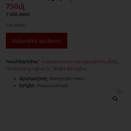
750մլ
7 000
AMD
1 in stock
Ավելացնել զամբյուղ
Կատեգորիա`
Լաբորատոր սարքավորումներ,
Ստերիլիզացիա և Դեզինֆեկցիա
Արտադրող
: Интерсэн плюс
Երկիր
: Ռուսաստան