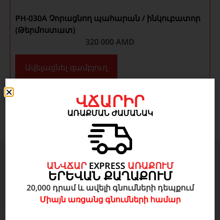
PH-030A Չորացնող պահարան / ինկուբատոր
(Թերմոստատ)
320 000
AMD
Ավելացնել զամբյուղ
ՎՃԱՐԻՐ
ԱՌԱՔՄԱՆ ԺԱՄԱՆԱԿ
ԱՆՎՃԱՐ
EXPRESS
ԱՌԱՔՈՒՄ
Բժշկական սարքավորումներ
ԵՐԵՎԱՆ ՔԱՂԱՔՈՒՄ
20,000 դրամ և ավելի գնումների դեպքում
Անզգայացում, Վերակենդանացում, շտապ
Միայն առցանց գնումների համար
բուժօգնություն