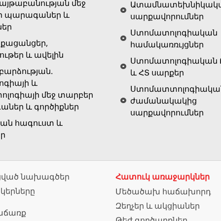
յթաբանության մեջ
Ատամնատեխնիկակ
ր պարագաներ և
սարքավորումներ
ներ
Ստոմատոլոգիական
քացանցեր,
համակառռւյցներ
ութեր և ավելին
Ստոմատոլոգիական 
արձության.
և ՀՏ սարքեր
ոգիայի և
Ստոմատտոլոգիակա
ոլոգիայի մեջ տարբեր
ժամանակակից
ներ և գործիքներ
սարքավորումներ
ան հագուստ և
եր
ված նախագծեր
Հատուկ առաջարկներ
նկերները
Մեծածախ հաճախորդ
Զեղչեր և ակցիաներ
աճառք
Թեժ գործարքներ