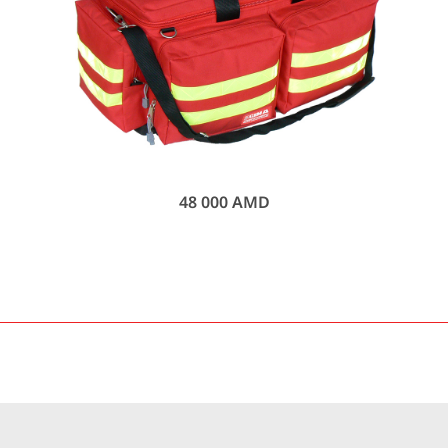
48 000
AMD
ՎՃԱՐԻՐ
ԱՌԱՔՄԱՆ ԺԱՄԱՆԱԿ
ԱՆՎՃԱՐ
EXPRESS
ԱՌԱՔՈՒՄ