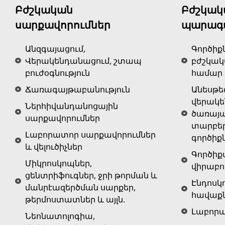
Բժշկական
Բժշկակ
սարքավորումներ
պարագ
Անզգայացում,
Գործիք
Վերակենդանացում, շտապ
բժշկա
բուժօգնություն
համար
Ճառագայթաբանություն
Անեսթե
վերակ
Ներհիվանդանոցային
ծառայա
սարքավորումներ
տարբե
Լաբորատոր սարքավորումներ
գործիք
և վելուծիչներ
Գործիք
Միկրոսկոպներ,
վիրաբո
ցենտրիֆուգներ, ջրի թորման և
Էնդոսկ
մանրէազերծման սարքեր,
հավաք
թերմոստատներ և այլն.
Լաբոր
Նեոնատոլոգիա,