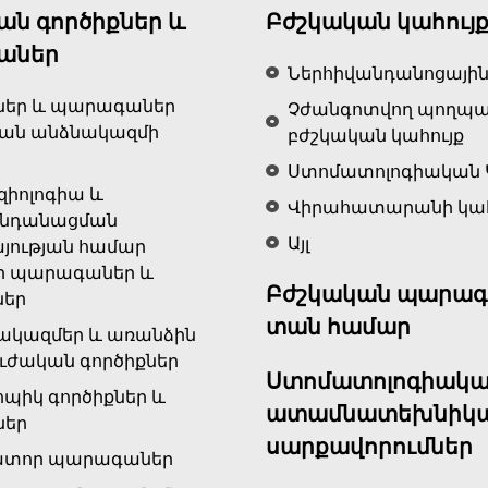
ԵՐԵՎԱՆ ՔԱՂԱՔՈՒՄ
ան գործիքներ և
Բժշկական կահույ
20,000 դրամ և ավելի գնումների դեպքում
աներ
Միայն առցանց գնումների համար
Ներհիվանդանոցային
ներ և պարագաներ
Չժանգոտվող պողպ
կան անձնակազմի
բժշկական կահույք
Ստոմատոլոգիական 
զիոլոգիա և
Վիրահատարանի կահ
ենդանացման
Այլ
յության համար
ր պարագաներ և
Բժշկական պարագ
ներ
տան համար
ակազմեր և առանձին
ւժական գործիքներ
Ստոմատոլոգիակա
ոպիկ գործիքներ և
ատամնատեխնիկ
ներ
սարքավորումներ
ատոր պարագաներ