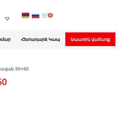
🛒
0
ամար
Հետադարձ Կապ
Ապառիկ վաճառք
սավան 50×60
60