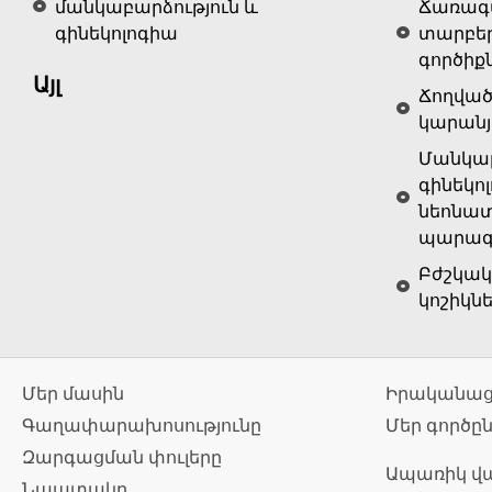
մանկաբարձություն և
Ճառագա
գինեկոլոգիա
տարբե
գործիք
Այլ
Ճողված
կարանյ
Մանկաբ
գինեկոլ
նեոնատ
պարագա
Բժշկակ
կոշիկն
Մեր մասին
Իրականաց
Գաղափարախոսությունը
Մեր գործը
Զարգացման փուլերը
Ապառիկ վ
Նպատակը