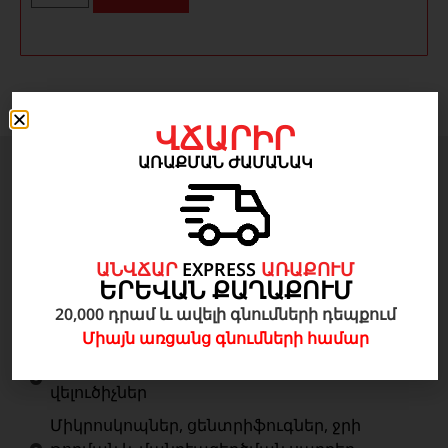
ՎՃԱՐԻՐ
ԱՌԱՔՄԱՆ ԺԱՄԱՆԱԿ
Բժշկական սարքավորումներ
Անզգայացում, Վերակենդանացում, շտապ
ԱՆՎՃԱՐ
EXPRESS
ԱՌԱՔՈՒՄ
բուժօգնություն
ԵՐԵՎԱՆ ՔԱՂԱՔՈՒՄ
Ճառագայթաբանություն
20,000 դրամ և ավելի գնումների դեպքում
Ներհիվանդանոցային սարքավորումներ
Միայն առցանց գնումների համար
Լաբորատոր սարքավորումներ և
վելուծիչներ
Միկրոսկոպներ, ցենտրիֆուգներ, ջրի