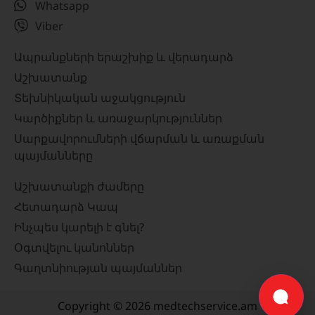
Whatsapp
Viber
Ապրանքների երաշխիք և վերադարձ
Աշխատանք
Տեխնիկական աջակցություն
Կարծիքներ և առաջարկություններ
Սարքավորումների վճարման և առաքման
պայմանները
Աշխատանքի ժամերը
Հետադարձ Կապ
Ինչպես կարելի է գնել?
Օգտվելու կանոններ
Գաղտնիության պայմաններ
Copyright © 2026 medtechservice.am