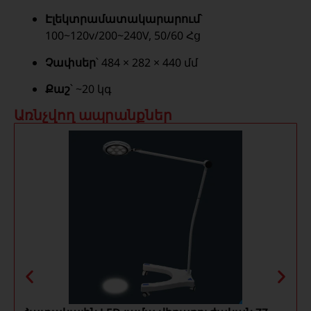
Էլեկտրամատակարարում
՝
100~120v/200~240V, 50/60 Հց
Չափսեր
՝ 484 × 282 × 440 մմ
Քաշ
՝ ~20 կգ
Առնչվող ապրանքներ