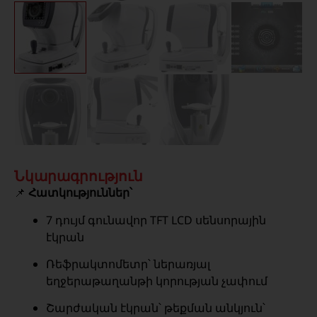
Նկարագրություն
📌
Հատկություններ՝
7 դույմ գունավոր TFT LCD սենսորային
էկրան
Ռեֆրակտոմետր՝ ներառյալ
եղջերաթաղանթի կորության չափում
Շարժական էկրան՝ թեքման անկյուն՝