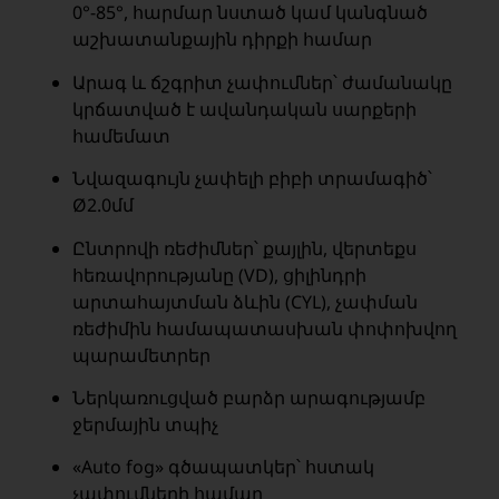
0°-85°, հարմար նստած կամ կանգնած
աշխատանքային դիրքի համար
Արագ և ճշգրիտ չափումներ՝ ժամանակը
կրճատված է ավանդական սարքերի
համեմատ
Նվազագույն չափելի բիբի տրամագիծ՝
Ø2.0մմ
Ընտրովի ռեժիմներ՝ քայլին, վերտեքս
հեռավորությանը (VD), ցիլինդրի
արտահայտման ձևին (CYL), չափման
ռեժիմին համապատասխան փոփոխվող
պարամետրեր
Ներկառուցված բարձր արագությամբ
ջերմային տպիչ
«Auto fog» գծապատկեր՝ հստակ
չափումների համար