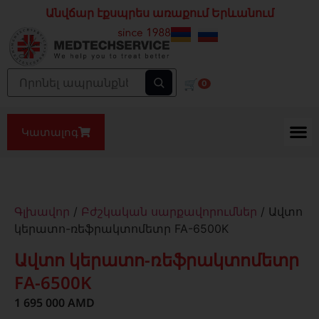
Անվճար էքսպրես առաքում Երևանում
🛒
0
Կատալոգ
Գլխավոր
/
Բժշկական սարքավորումներ
/ Ավտո
կերատո-ռեֆրակտոմետր FA-6500K
Ավտո կերատո-ռեֆրակտոմետր
FA-6500K
1 695 000
AMD