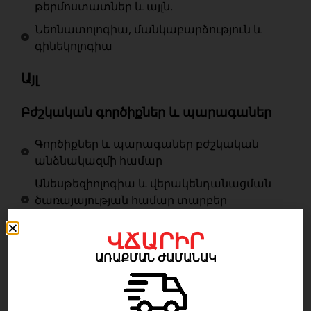
թերմոստատներ և այլն.
Նեոնատոլոգիա, մանկաբարձություն և
գինեկոլոգիա
Այլ
Բժշկական գործիքներ և պարագաներ
Գործիքներ և պարագաներ բժշկական
անձնակազմի համար
Անեսթեզիոլոգիա և վերակենդանացման
ծառայայության համար տարբեր
պարագաներ և գործիքներ
ՎՃԱՐԻՐ
Գործիքակազմեր և առանձին
վիրաբուժական գործիքներ
ԱՌԱՔՄԱՆ ԺԱՄԱՆԱԿ
Էնդոսկոպիկ գործիքներ և հավաքներ
Լաբորատոր պարագաներ