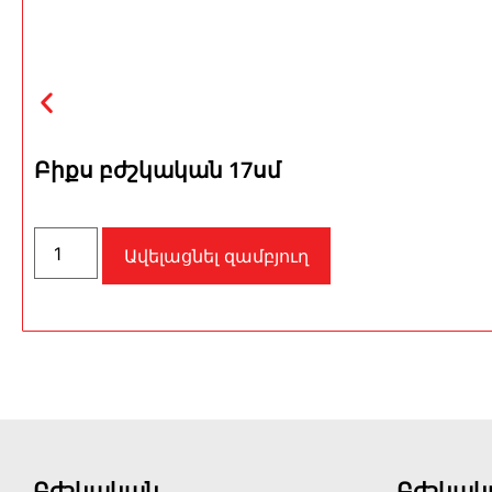
Բիքս բժշկական 17սմ
Ավելացնել զամբյուղ
Բժշկական
Բժշկակ