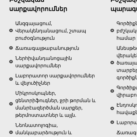
սարքավորումներ
պարագ
Անզգայացում,
Գործիք
Վերակենդանացում, շտապ
բժշկա
բուժօգնություն
համար
Ճառագայթաբանություն
Անեսթե
վերակ
Ներհիվանդանոցային
ծառայա
սարքավորումներ
տարբե
Լաբորատոր սարքավորումներ
գործիք
և վելուծիչներ
Գործիք
Միկրոսկոպներ,
վիրաբո
ցենտրիֆուգներ, ջրի թորման և
Էնդոսկ
մանրէազերծման սարքեր,
հավաք
թերմոստատներ և այլն.
Լաբոր
Նեոնատոլոգիա,
մանկաբարձություն և
Ճառագա