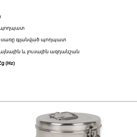
ՎՃԱՐԻՐ
տ
ԱՌԱՔՄԱՆ ԺԱՄԱՆԱԿ
տ պողպատ
բ սառը գլանված պողպատ
յնային և լուսային ազդանշան
ԱՆՎՃԱՐ
EXPRESS
ԱՌԱՔՈՒՄ
ԵՐԵՎԱՆ ՔԱՂԱՔՈՒՄ
Հց (Hz)
20,000 դրամ և ավելի գնումների դեպքում
Միայն առցանց գնումների համար