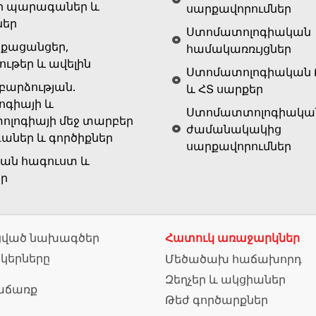
ր պարագաներ և
սարքավորումներ
ներ
Ստոմատոլոգիական
քացանցեր,
համակառռւյցներ
ութեր և ավելին
Ստոմատոլոգիական 
արձության.
և ՀՏ սարքեր
ոգիայի և
Ստոմատտոլոգիակա
ոլոգիայի մեջ տարբեր
ժամանակակից
ներ և գործիքներ
սարքավորումներ
ան հագուստ և
եր
ված նախագծեր
Հատուկ առաջարկներ
նկերները
Մեծածախ հաճախորդ
Զեղչեր և ակցիաներ
աճառք
Թեժ գործարքներ