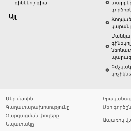
գինեկոլոգիա
տարբե
գործիք
Այլ
Ճողված
կարանյ
Մանկաբ
գինեկոլ
նեոնատ
պարագա
Բժշկակ
կոշիկն
Մեր մասին
Իրականաց
Գաղափարախոսությունը
Մեր գործը
Զարգացման փուլերը
Ապառիկ վ
Նպատակը