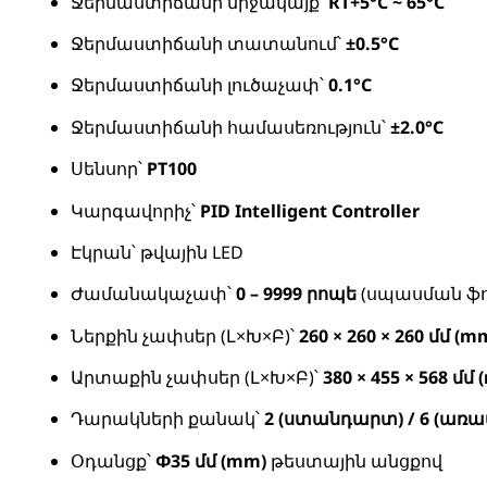
Ջերմաստիճանի միջակայք՝
RT+5°C ~ 65°C
Ջերմաստիճանի տատանում՝
±0.5°C
Ջերմաստիճանի լուծաչափ՝
0.1°C
Ջերմաստիճանի համասեռություն՝
±2.0°C
Սենսոր՝
PT100
Կարգավորիչ՝
PID Intelligent Controller
Էկրան՝ թվային LED
Ժամանակաչափ՝
0 – 9999 րոպե
(սպասման ֆո
Ներքին չափսեր (Լ×Խ×Բ)՝
260 × 260 × 260 մմ (m
Արտաքին չափսեր (Լ×Խ×Բ)՝
380 × 455 × 568 մմ
Դարակների քանակ՝
2 (ստանդարտ) / 6 (առա
Օդանցք՝
Φ35 մմ (mm)
թեստային անցքով