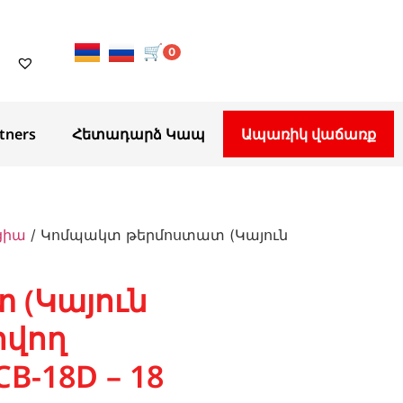
🛒
0
tners
Հետադարձ Կապ
Ապառիկ վաճառք
ցիա
/ Կոմպակտ թերմոստատ (Կայուն
 (Կայուն
ովող
CB-18D – 18