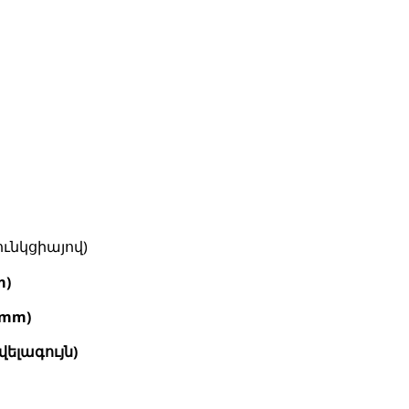
ւնկցիայով)
m)
 (mm)
վելագույն)