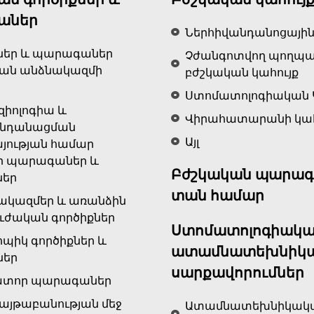
աներ
Ներհիվանդանոցային
ներ և պարագաներ
Չժանգոտվող պողպ
կան անձնակազմի
բժշկական կահույք
Ստոմատոլոգիական 
զիոլոգիա և
Վիրահատարանի կահ
ենդանացման
Այլ
յության համար
ր պարագաներ և
Բժշկական պարագ
ներ
տան համար
ակազմեր և առանձին
ւժական գործիքներ
Ստոմատոլոգիակա
ոպիկ գործիքներ և
ատամնատեխնիկ
ներ
սարքավորումներ
ատոր պարագաներ
յթաբանության մեջ
Ատամնատեխնիկակ