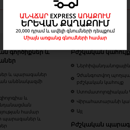
ԱՆՎՃԱՐ
EXPRESS
ԱՌԱՔՈՒՄ
ԵՐԵՎԱՆ ՔԱՂԱՔՈՒՄ
20,000 դրամ և ավելի գնումների դեպքում
Միայն առցանց գնումների համար
ան գործիքներ և
Բժշկական կահույ
աներ
Ներհիվանդանոցային
ներ և պարագաներ
Չժանգոտվող պողպ
կան անձնակազմի
բժշկական կահույք
Ստոմատոլոգիական 
զիոլոգիա և
Վիրահատարանի կահ
ենդանացման
Այլ
յության համար
ր պարագաներ և
Բժշկական պարագ
ներ