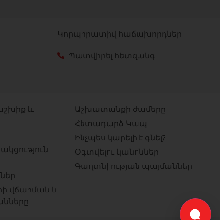
Կորպորատիվ հաճախորդներ
Պատվիրել հետզանգ
աշխիք և
Աշխատանքի ժամերը
Հետադարձ Կապ
Ինչպես կարելի է գնել?
ակցություն
Օգտվելու կանոններ
Գաղտնիության պայմաններ
ներ
րի վճարման և
անները