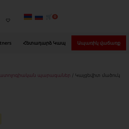
🛒
0
tners
Հետադարձ Կապ
Ապառիկ վաճառք
ատոլոգիական պարագաներ
/ Կալցեվիտ մածուկ