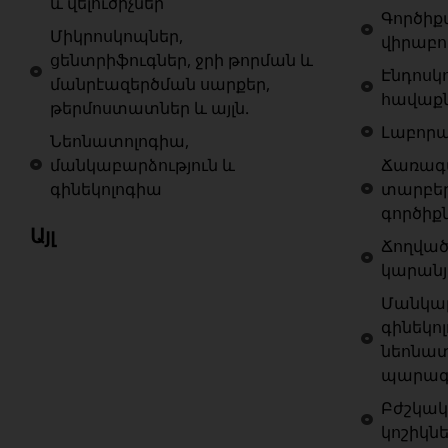
և վելուծիչներ
Գործիք
Միկրոսկոպներ,
վիրաբո
ցենտրիֆուգներ, ջրի թորման և
Էնդոսկ
մանրէազերծման սարքեր,
հավաք
թերմոստատներ և այլն.
Լաբոր
Նեոնատոլոգիա,
մանկաբարձություն և
Ճառագա
գինեկոլոգիա
տարբե
գործիք
Այլ
Ճողված
կարանյ
Մանկաբ
գինեկոլ
նեոնատ
պարագա
Բժշկակ
կոշիկն