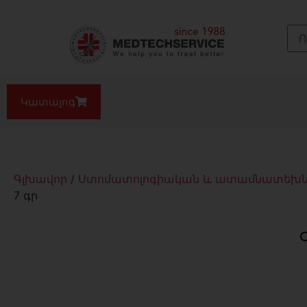
Կատալոգ
Գլխավոր
/
Ստոմատոլոգիական և ատամնատեխնիկ
7 գր