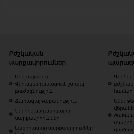
Բժշկական
Բժշկակ
սարքավորումներ
պարագ
Անզգայացում,
Գործիք
Վերակենդանացում, շտապ
բժշկա
բուժօգնություն
համար
Ճառագայթաբանություն
Անեսթե
վերակ
Ներհիվանդանոցային
ծառայա
սարքավորումներ
տարբե
Լաբորատոր սարքավորումներ
գործիք