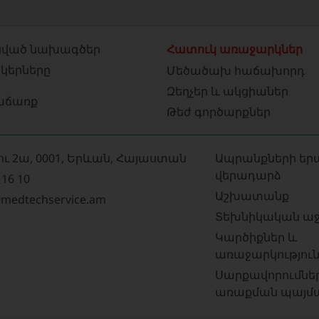
ված նախագծեր
Հատուկ առաջարկներ
նկերները
Մեծածախ հաճախորդ
Զեղչեր և ակցիաներ
աճառք
Թեժ գործարքներ
ու 2ա, 0001, Երևան, Հայաստան
Ապրանքների եր
վերադարձ
 16 10
Աշխատանք
medtechservice.am
Տեխնիկական աջ
Կարծիքներ և
առաջարկություն
Սարքավորումնե
առաքման պայմ