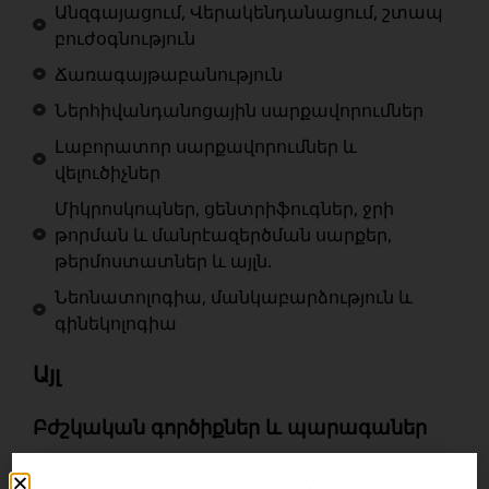
Անզգայացում, Վերակենդանացում, շտապ
բուժօգնություն
Ճառագայթաբանություն
Ներհիվանդանոցային սարքավորումներ
Լաբորատոր սարքավորումներ և
վելուծիչներ
Միկրոսկոպներ, ցենտրիֆուգներ, ջրի
թորման և մանրէազերծման սարքեր,
թերմոստատներ և այլն.
Նեոնատոլոգիա, մանկաբարձություն և
գինեկոլոգիա
Այլ
Բժշկական գործիքներ և պարագաներ
Գործիքներ և պարագաներ բժշկական