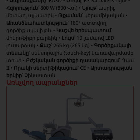
•
Ապրանքանիշ
՝ KASO •
Մոդել
՝ KS-R4 Dark Knight •
Հզորություն
՝ 800 W (800 Վտ) •
Նյութ
՝ ակրիլ,
մետաղ, պլաստիկ •
Թքաման
՝ կերամիկական •
Առանձնահատկություն
՝ 180° պտտվող
գործիքակալի թև •
Կաշվե երեսպատում
՝
միկրոֆիբր բարձիկ •
Լույս
՝ 10 լամպով LED
լուսարձակ •
Քաշ
՝ 265 kg (265 կգ) •
Գործիքակալի
տեսակը
՝ սենսորային (touch-key) կառավարմամբ
տուփ •
Բժշկական գործիքի դասակարգում
՝ Դաս
II •
Որակի սերտիֆիկացում
՝ CE •
Արտադրության
երկիր
՝ Չինաստան
Առնչվող ապրանքներ