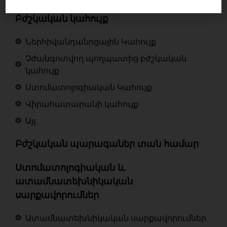
Բժշկական կահույք
Ներհիվանդանոցային Կահույք
Չժանգոտվող պողպատից բժշկական
կահույք
Ստոմատոլոգիական Կահույք
Վիրահատարանի կահույք
Այլ
Բժշկական պարագաներ տան համար
Ստոմատոլոգիական և
ատամնատեխնիկական
սարքավորումներ
Ատամնատեխնիկական սարքավորումներ