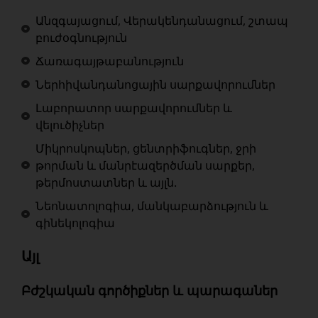
Անզգայացում, Վերակենդանացում, շտապ
բուժօգնություն
Ճառագայթաբանություն
Ներհիվանդանոցային սարքավորումներ
Լաբորատոր սարքավորումներ և
վելուծիչներ
Միկրոսկոպներ, ցենտրիֆուգներ, ջրի
թորման և մանրէազերծման սարքեր,
թերմոստատներ և այլն.
Նեոնատոլոգիա, մանկաբարձություն և
գինեկոլոգիա
Այլ
Բժշկական գործիքներ և պարագաներ