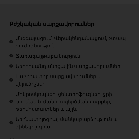
Բժշկական սարքավորումներ
Անզգայացում, Վերակենդանացում, շտապ
բուժօգնություն
Ճառագայթաբանություն
Ներհիվանդանոցային սարքավորումներ
Լաբորատոր սարքավորումներ և
վելուծիչներ
Միկրոսկոպներ, ցենտրիֆուգներ, ջրի
թորման և մանրէազերծման սարքեր,
թերմոստատներ և այլն.
Նեոնատոլոգիա, մանկաբարձություն և
գինեկոլոգիա