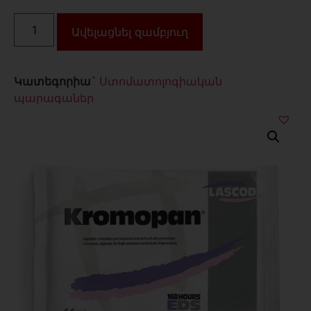
Ավելացնել զամբյուղ
Կատեգորիա`
Ստոմատոլոգիական
պարագաներ