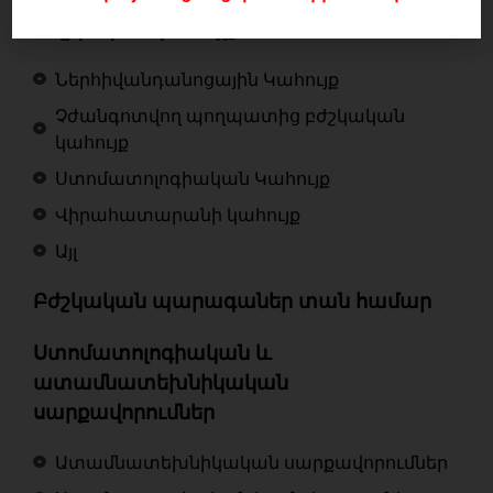
Բժշկական կահույք
Ներհիվանդանոցային Կահույք
Չժանգոտվող պողպատից բժշկական
կահույք
Ստոմատոլոգիական Կահույք
Վիրահատարանի կահույք
Այլ
Բժշկական պարագաներ տան համար
Ստոմատոլոգիական և
ատամնատեխնիկական
սարքավորումներ
Ատամնատեխնիկական սարքավորումներ