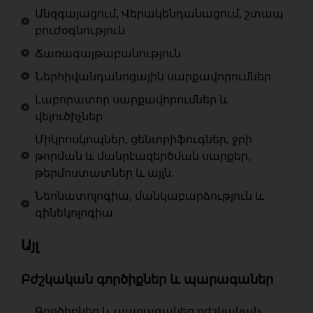
Անզգայացում, Վերակենդանացում, շտապ
բուժօգնություն
Ճառագայթաբանություն
Ներհիվանդանոցային սարքավորումներ
Լաբորատոր սարքավորումներ և
վելուծիչներ
Միկրոսկոպներ, ցենտրիֆուգներ, ջրի
թորման և մանրէազերծման սարքեր,
թերմոստատներ և այլն.
Նեոնատոլոգիա, մանկաբարձություն և
գինեկոլոգիա
Այլ
Բժշկական գործիքներ և պարագաներ
Գործիքներ և պարագաներ բժշկական