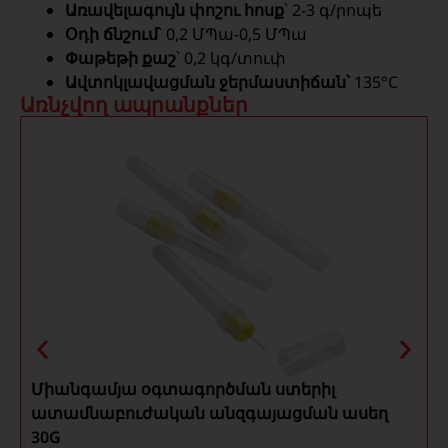
Առավելագույն փոշու հոսք
՝ 2-3 գ/րոպե
Օդի ճնշում
՝ 0,2 ՄՊա-0,5 ՄՊա
Փաթեթի քաշ
՝ 0,2 կգ/տուփ
Ավտոկլավացման ջերմաստիճան՝
135°C
Առնչվող ապրանքներ
Միանգամյա օգտագործման ստերիլ
ատամնաբուժական անզգայացման ասեղ
30G