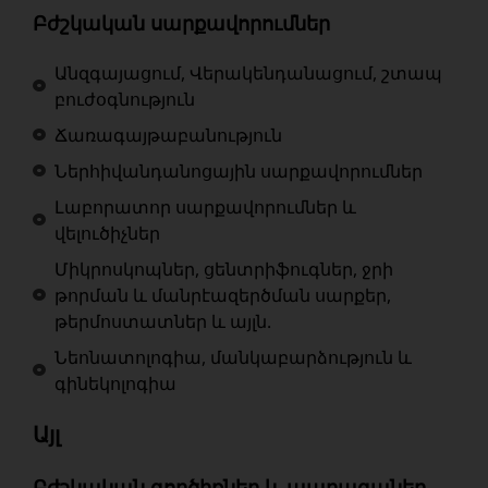
Բժշկական սարքավորումներ
Անզգայացում, Վերակենդանացում, շտապ
բուժօգնություն
Ճառագայթաբանություն
Ներհիվանդանոցային սարքավորումներ
Լաբորատոր սարքավորումներ և
վելուծիչներ
Միկրոսկոպներ, ցենտրիֆուգներ, ջրի
թորման և մանրէազերծման սարքեր,
թերմոստատներ և այլն.
Նեոնատոլոգիա, մանկաբարձություն և
գինեկոլոգիա
Այլ
Բժշկական գործիքներ և պարագաներ