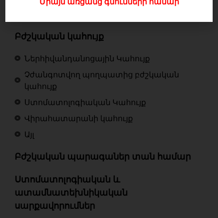
Միայն առցանց գնումների համար
Բժշկական հագուստ և կոշիկներ
Բժշկական կահույք
Ներհիվանդանոցային Կահույք
Չժանգոտվող պողպատից բժշկական
կահույք
Ստոմատոլոգիական Կահույք
Վիրահատարանի կահույք
Այլ
Բժշկական պարագաներ տան համար
Ստոմատոլոգիական և
ատամնատեխնիկական
սարքավորումներ