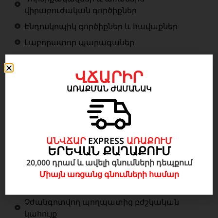
վիրաբուժական գործիքներ
Էնդոսկոպիկ գործիքներ և հավաքներ
Լաբորատոր պարագաներ
Ճառագայթաբանության մեջ տարբեր
պարագաներ և գործիքներ
ՎՃԱՐԻՐ
Ճողվածքացանցեր, կարանյութեր և ավելին
ԱՌԱՔՄԱՆ ԺԱՄԱՆԱԿ
Մանկաբարձության. գինեկոլոգիայի և
նեոնատոլոգիայի մեջ տարբեր
պարագաներ և գործիքներ
ԱՆՎՃԱՐ
EXPRESS
ԱՌԱՔՈՒՄ
Բժշկական հագուստ և կոշիկներ
ԵՐԵՎԱՆ ՔԱՂԱՔՈՒՄ
20,000 դրամ և ավելի գնումների դեպքում
Բժշկական կահույք
Միայն առցանց գնումների համար
Ներհիվանդանոցային Կահույք
Չժանգոտվող պողպատից բժշկական
կահույք