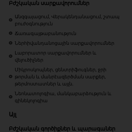
Բժշկական սարքավորումներ
Անզգայացում, Վերակենդանացում, շտապ
բուժօգնություն
Ճառագայթաբանություն
Ներհիվանդանոցային սարքավորումներ
Լաբորատոր սարքավորումներ և
վելուծիչներ
Միկրոսկոպներ, ցենտրիֆուգներ, ջրի
թորման և մանրէազերծման սարքեր,
թերմոստատներ և այլն.
Նեոնատոլոգիա, մանկաբարձություն և
գինեկոլոգիա
Այլ
Բժշկական գործիքներ և պարագաներ