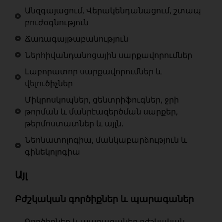
Անզգայացում, Վերակենդանացում, շտապ
բուժօգնություն
Ճառագայթաբանություն
Ներհիվանդանոցային սարքավորումներ
Լաբորատոր սարքավորումներ և
վելուծիչներ
Միկրոսկոպներ, ցենտրիֆուգներ, ջրի
թորման և մանրէազերծման սարքեր,
թերմոստատներ և այլն.
Նեոնատոլոգիա, մանկաբարձություն և
գինեկոլոգիա
Այլ
Բժշկական գործիքներ և պարագաներ
Գործիքներ և պարագաներ բժշկական