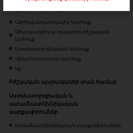
Բժշկական կահույք
Ներհիվանդանոցային Կահույք
Չժանգոտվող պողպատից բժշկական
կահույք
Ստոմատոլոգիական Կահույք
Վիրահատարանի կահույք
Այլ
Բժշկական պարագաներ տան համար
Ստոմատոլոգիական և
ատամնատեխնիկական
սարքավորումներ
Ատամնատեխնիկական սարքավորումներ