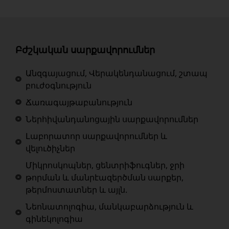
Բժշկական սարքավորումներ
Անզգայացում, Վերակենդանացում, շտապ
բուժօգնություն
Ճառագայթաբանություն
Ներհիվանդանոցային սարքավորումներ
Լաբորատոր սարքավորումներ և
վելուծիչներ
Միկրոսկոպներ, ցենտրիֆուգներ, ջրի
թորման և մանրէազերծման սարքեր,
թերմոստատներ և այլն.
Նեոնատոլոգիա, մանկաբարձություն և
գինեկոլոգիա