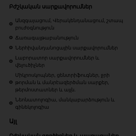
Բժշկական սարքավորումներ
Անզգայացում, Վերակենդանացում, շտապ
բուժօգնություն
Ճառագայթաբանություն
Ներհիվանդանոցային սարքավորումներ
Լաբորատոր սարքավորումներ և
վելուծիչներ
Միկրոսկոպներ, ցենտրիֆուգներ, ջրի
թորման և մանրէազերծման սարքեր,
թերմոստատներ և այլն.
Նեոնատոլոգիա, մանկաբարձություն և
գինեկոլոգիա
Այլ
Բժշկական գործիքներ և պարագաներ