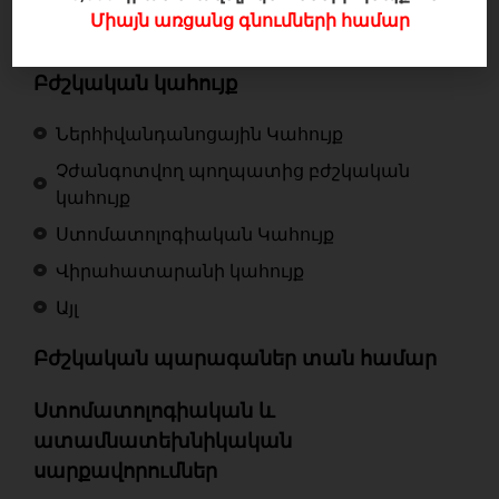
Միայն առցանց գնումների համար
Բժշկական հագուստ և կոշիկներ
Բժշկական կահույք
Ներհիվանդանոցային Կահույք
Չժանգոտվող պողպատից բժշկական
կահույք
Ստոմատոլոգիական Կահույք
Վիրահատարանի կահույք
Այլ
Բժշկական պարագաներ տան համար
Ստոմատոլոգիական և
ատամնատեխնիկական
սարքավորումներ