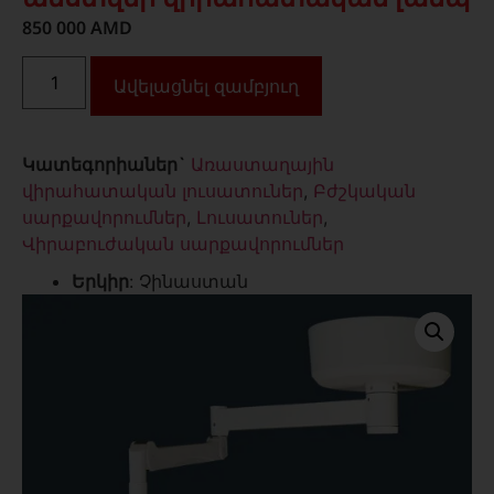
850 000
AMD
Ավելացնել զամբյուղ
Կատեգորիաներ`
Առաստաղային
վիրահատական լուսատուներ
,
Բժշկական
սարքավորումներ
,
Լուսատուներ
,
Վիրաբուժական սարքավորումներ
Երկիր
: Չինաստան