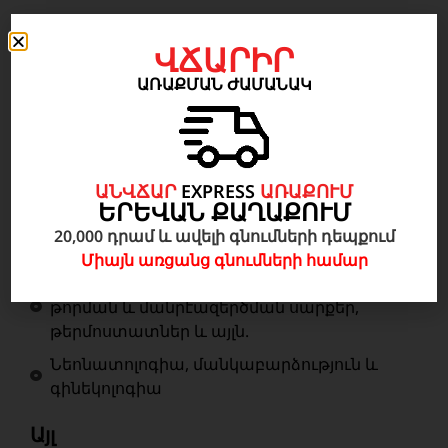
ՎՃԱՐԻՐ
Բժշկական սարքավորումներ
ԱՌԱՔՄԱՆ ԺԱՄԱՆԱԿ
Անզգայացում, Վերակենդանացում, շտապ
բուժօգնություն
Ճառագայթաբանություն
ԱՆՎՃԱՐ
EXPRESS
ԱՌԱՔՈՒՄ
Ներհիվանդանոցային սարքավորումներ
ԵՐԵՎԱՆ ՔԱՂԱՔՈՒՄ
Լաբորատոր սարքավորումներ և
20,000 դրամ և ավելի գնումների դեպքում
վելուծիչներ
Միայն առցանց գնումների համար
Միկրոսկոպներ, ցենտրիֆուգներ, ջրի
թորման և մանրէազերծման սարքեր,
թերմոստատներ և այլն.
Նեոնատոլոգիա, մանկաբարձություն և
գինեկոլոգիա
Այլ