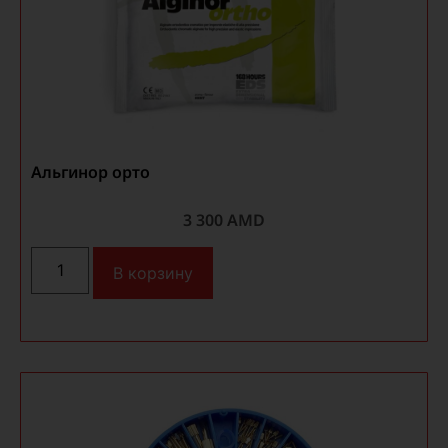
Альгинор орто
3 300
AMD
В корзину