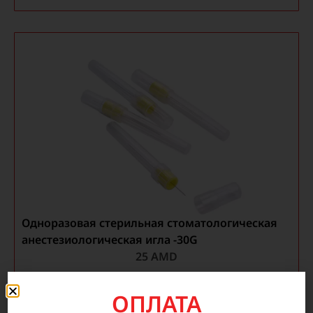
Одноразовая стерильная стоматологическая
анестезиологическая игла -30G
25
AMD
В корзину
ОПЛАТА