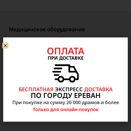
Медицинское оборудование
Анестезиология, Реанимация, неотложная
ОПЛАТА
медицинская помощь
ПРИ ДОСТАВКЕ
Радиология
Внутрибольничное оборудование
Лабораторное оборудование и анализаторы
Микроскопы, центрифуги, аквадистилляторы
БЕСПЛАТНАЯ
ЭКСПРЕСС
ДОСТАВКА
ПО ГОРОДУ ЕРЕВАН
и бактериоцидные оборудование
При покупке на сумму 20 000 драмов и более
Неонатология, акушерство и гинекология
Только для онлайн-покупок
ИНОЕ