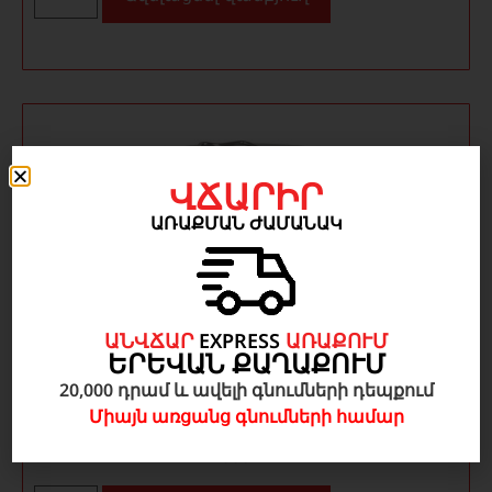
ՎՃԱՐԻՐ
ԱՌԱՔՄԱՆ ԺԱՄԱՆԱԿ
ԱՆՎՃԱՐ
EXPRESS
ԱՌԱՔՈՒՄ
ԵՐԵՎԱՆ ՔԱՂԱՔՈՒՄ
20,000 դրամ և ավելի գնումների դեպքում
Բիքս բժշկական 20սմ
Միայն առցանց գնումների համար
11 000
AMD