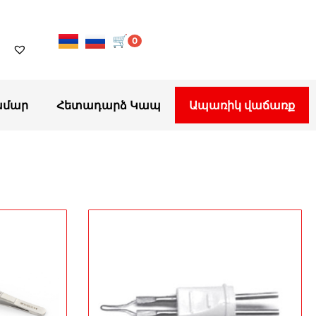
🛒
0
ամար
Հետադարձ Կապ
Ապառիկ վաճառք