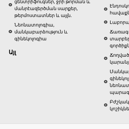
ցենտրիֆուգներ, ջրի թորման և
Էնդոսկ
մանրէազերծման սարքեր,
հավաք
թերմոստատներ և այլն.
Լաբոր
Նեոնատոլոգիա,
մանկաբարձություն և
Ճառագա
գինեկոլոգիա
տարբե
գործիք
Այլ
Ճողված
կարանյ
Մանկաբ
գինեկոլ
նեոնատ
պարագա
Բժշկակ
կոշիկն