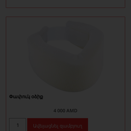
Փափուկ օձիք
4 000
AMD
Ավելացնել զամբյուղ