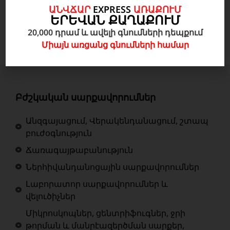
Ավելացնել զամբյուղ
ԱՆՎՃԱՐ
EXPRESS
ԱՌԱՔՈՒՄ
ԵՐԵՎԱՆ ՔԱՂԱՔՈՒՄ
20,000 դրամ և ավելի գնումների դեպքում
Միայն առցանց գնումների համար
Բժշկական սարքավորումներ
Անզգայացում, Վերակենդանացում, շտապ
բուժօգնություն
Ճառագայթաբանություն
Ներհիվանդանոցային սարքավորումներ
Լաբորատոր սարքավորումներ և
վելուծիչներ
Միկրոսկոպներ, ցենտրիֆուգներ, ջրի
թորման և մանրէազերծման սարքեր,