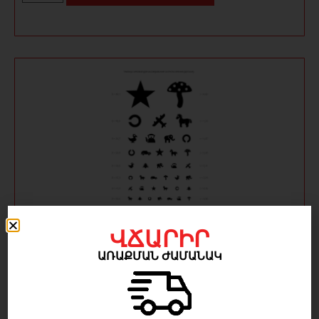
ՎՃԱՐԻՐ
Օռլովայի աղյուսակ – Տեսողության ստուգման
ԱՌԱՔՄԱՆ ԺԱՄԱՆԱԿ
մանկական աղյուսակ
5 000
AMD