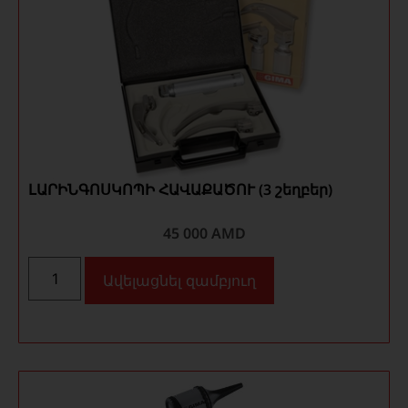
ԼԱՐԻՆԳՈՍԿՈՊԻ ՀԱՎԱՔԱԾՈՒ (3 շեղբեր)
45 000
AMD
Ավելացնել զամբյուղ