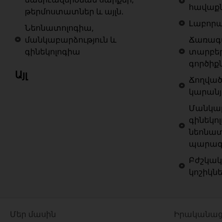
հավաք
թերմոստատներ և այլն.
Լաբոր
Նեոնատոլոգիա,
մանկաբարձություն և
Ճառագա
գինեկոլոգիա
տարբե
գործիք
Այլ
Ճողված
կարանյ
Մանկաբ
գինեկոլ
նեոնատ
պարագա
Բժշկակ
կոշիկն
Մեր մասին
Իրականաց