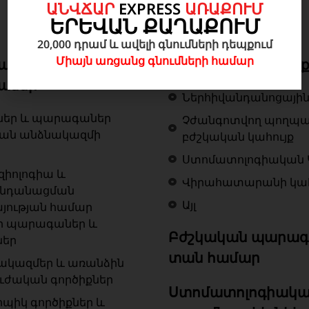
ԱՆՎՃԱՐ
EXPRESS
ԱՌԱՔՈՒՄ
ԵՐԵՎԱՆ ՔԱՂԱՔՈՒՄ
20,000 դրամ և ավելի գնումների դեպքում
Միայն առցանց գնումների համար
ան գործիքներ և
Բժշկական կահույ
աներ
Ներհիվանդանոցային
ներ և պարագաներ
Չժանգոտվող պողպ
կան անձնակազմի
բժշկական կահույք
Ստոմատոլոգիական 
զիոլոգիա և
Վիրահատարանի կահ
ենդանացման
Այլ
յության համար
ր պարագաներ և
Բժշկական պարագ
ներ
տան համար
ակազմեր և առանձին
ւժական գործիքներ
Ստոմատոլոգիակա
ոպիկ գործիքներ և