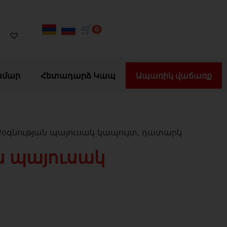
🛒
0
ամար
Հետադարձ Կապ
Ապառիկ վաճառք
ւժօգնության պայուսակ կապույտ, դատարկ
ն պայուսակ