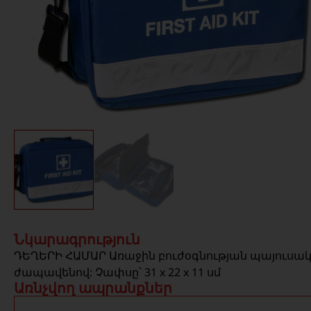
Նկարագրություն
ԴԵՂԵՐԻ ՀԱՄԱՐ Առաջին բուժօգնության պայուսակը
ժապավենով: Չափսը՝ 31 x 22 x 11 սմ
Առնչվող ապրանքներ