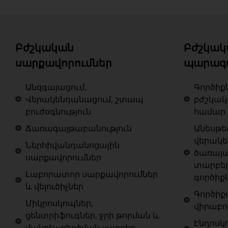
Բժշկական
Բժշկակ
սարքավորումներ
պարագ
Անզգայացում,
Գործիք
Վերակենդանացում, շտապ
բժշկա
բուժօգնություն
համար
Ճառագայթաբանություն
Անեսթե
վերակ
Ներհիվանդանոցային
ծառայա
սարքավորումներ
տարբե
Լաբորատոր սարքավորումներ
գործիք
և վելուծիչներ
Գործիք
Միկրոսկոպներ,
վիրաբո
ցենտրիֆուգներ, ջրի թորման և
Էնդոսկ
մանրէազերծման սարքեր,