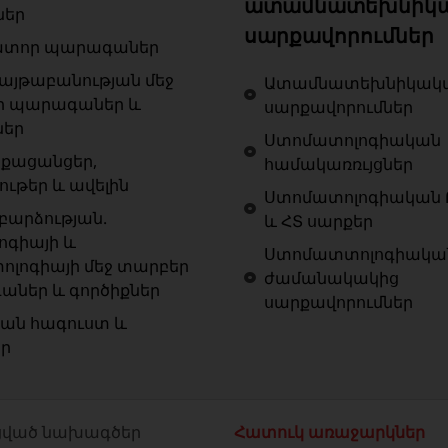
ատամնատեխնիկ
ներ
սարքավորումներ
ատոր պարագաներ
յթաբանության մեջ
Ատամնատեխնիկակ
ր պարագաներ և
սարքավորումներ
ներ
Ստոմատոլոգիական
քացանցեր,
համակառռւյցներ
ութեր և ավելին
Ստոմատոլոգիական 
արձության.
և ՀՏ սարքեր
ոգիայի և
Ստոմատտոլոգիակա
ոլոգիայի մեջ տարբեր
ժամանակակից
ներ և գործիքներ
սարքավորումներ
ան հագուստ և
եր
ված նախագծեր
Հատուկ առաջարկներ