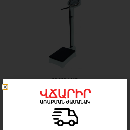
80 000
AMD
ՎՃԱՐԻՐ
ԱՌԱՔՄԱՆ ԺԱՄԱՆԱԿ