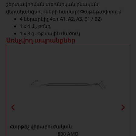
շերտավորման տեխնիկան բնական
վերականգնումների համար: Փաթեթավորում
4 ներարկիչ 4գ ( A1, A2, A3, B1 / B2)
1 х 4 մլ․ բոնդ
1 х 3 գ․ թթվային մածուկ
Առնչվող ապրանքներ
Հարթիչ վիրաբուժական
C
800
AMD