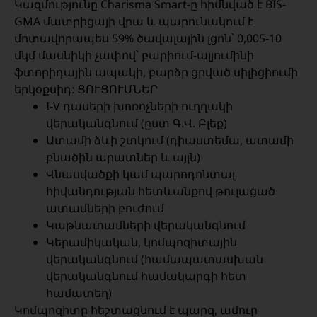
Կազմությունը Charisma Smart-ը հիմնված է BIS-
GMA մատրիցայի վրա և պարունակում է
մոտավորապես 59% ծավալային լցոն՝ 0,005-10
մկմ մասնիկի չափով՝ բարիում-ալյումինի
ֆտորիդային ապակի, բարձր ցրված սիլիցիումի
երկօքսիդ: ՑՈՒՑՈՒՄՆԵՐ
I-V դասերի խոռոչների ուղղակի
վերականգնում (ըստ Գ.Վ. Բլեք)
Ատամի ձևի շտկում (դիաստեմա, ատամի
բնածին արատներ և այլն)
Վնասվածքի կամ պարոդոնտալ
հիվանդության հետևանքով թուլացած
ատամների բուժում
Կաթնատամների վերականգնում
Կերամիկական, կոմպոզիտային
վերականգնում (համապատասխան
վերականգնում համակարգի հետ
համատեղ)
Կոմպոզիտը հեշտացնում է պարզ, ամուր